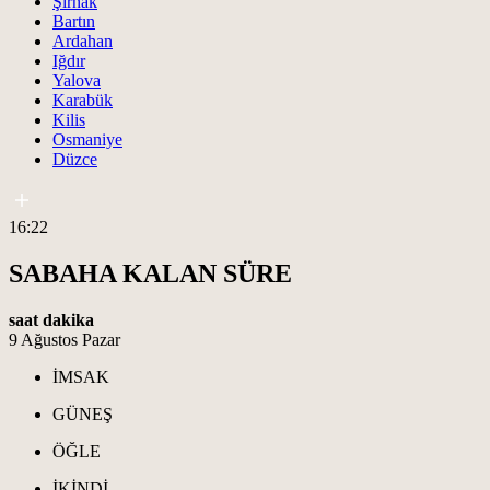
Şırnak
Bartın
Ardahan
Iğdır
Yalova
Karabük
Kilis
Osmaniye
Düzce
16:22
SABAHA KALAN SÜRE
saat
dakika
9 Ağustos Pazar
İMSAK
GÜNEŞ
ÖĞLE
İKİNDİ