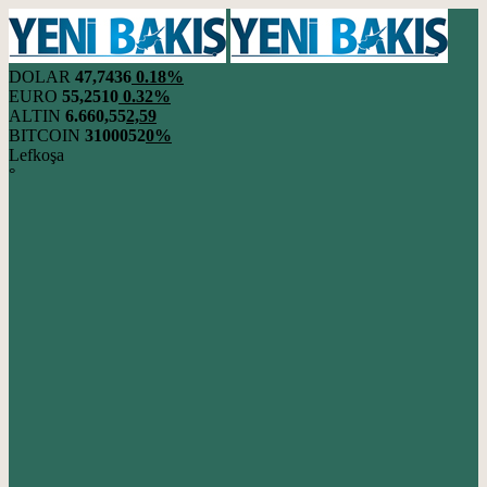
DOLAR
47,7436
0.18%
EURO
55,2510
0.32%
ALTIN
6.660,55
2,59
BITCOIN
3100052
0%
Lefkoşa
°