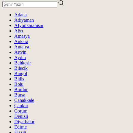
Adana
Adıyaman
Afyonkarahisar
Ağrı
Amasya
Ankara
Antalya
Artvin
Aydın
Balıkesir
Bilecik
Bingöl
Bitlis
Bolu
Burdur
Bursa
Çanakkale
Çankırı
Çorum
Denizli
Diyarbakır
Edirne
Elazığ