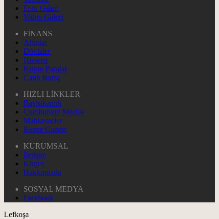
Foto Galeri
Video Galeri
FİNANS
Altınlar
Dövizler
Hisseler
Kripto Paralar
Canlı Borsa
HIZLI LİNKLER
Başbakanlık
Cumhuriyet Meclisi
Mahkemeler
Resmi Gazete
KURUMSAL
İletişim
Künye
Hakkımızda
SOSYAL MEDYA
Facebook
Lefkoşa