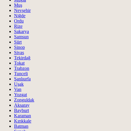
Muş
Nevşehir
Niğde
Ordu
Rize
Sakarya
Samsun
Siirt
Sinop
Sivas
Tekirdağ
Tokat
Trabzon
Tunceli
Şanlıurfa
Uşak
Van
Yozgat
Zonguldak
Aksaray
Bayburt
Karaman
Kırıkkale
Batman