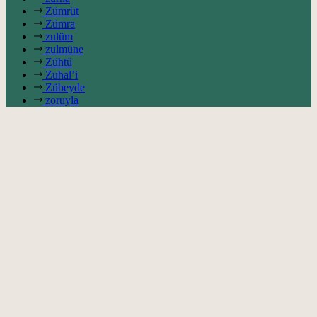
Zümrüt
Zümra
zulüm
zulmüne
Zühtü
Zuhal’i
Zübeyde
zoruyla