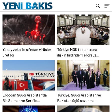
Yapay zeka ile sıfırdan virüsler
Türkiye MGK toplantısına
üretildi
ilişkin bildiride “Terörsüz
Türkiye” vurgusu
Erdoğan Suudi Arabistan’da
Türkiye, Suudi Arabistan ve
Bin Selman ve Şerif’le
Pakistan üçlü savunma
görüşecek
anlaşması imzalayacak