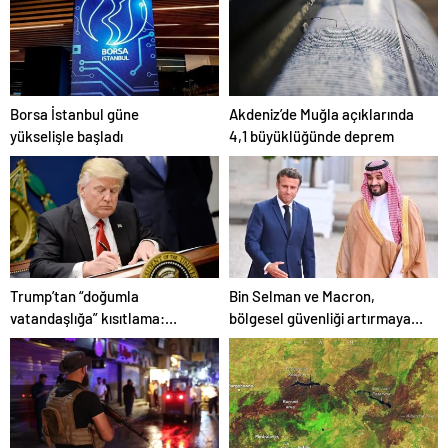
Borsa İstanbul güne
Akdeniz’de Muğla açıklarında
yükselişle başladı
4,1 büyüklüğünde deprem
Trump’tan “doğumla
Bin Selman ve Macron,
vatandaşlığa” kısıtlama:
bölgesel güvenliği artırmaya
Kararnameleri imzaladı
yönelik çabaları görüştü