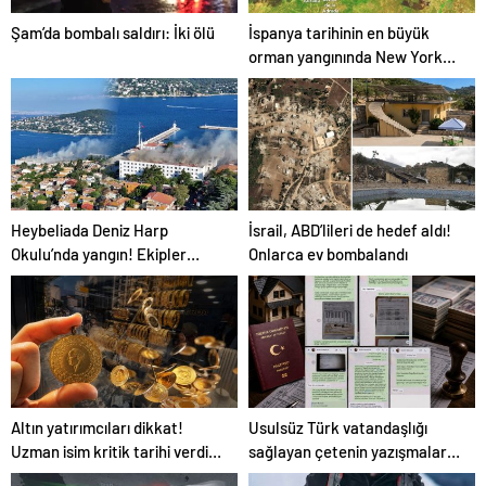
Şam’da bombalı saldırı: İki ölü
İspanya tarihinin en büyük
orman yangınında New York
büyüklüğünde alan küle
döndü
Heybeliada Deniz Harp
İsrail, ABD’lileri de hedef aldı!
Okulu’nda yangın! Ekipler
Onlarca ev bombalandı
seferber oldu
Altın yatırımcıları dikkat!
Usulsüz Türk vatandaşlığı
Uzman isim kritik tarihi verdi:
sağlayan çetenin yazışmaları
Bu veri her şeyi değiştirebilir
ortaya çıktı!