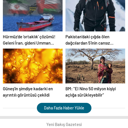
Hürmüz’de ‘ortaklık’ çözümü!
Pakistan’daki çığda ölen
Geleni İran, gideni Umman
dağcılardan 5’inin cansız
ortaklığı yönetecek
bedeni askeri helikopterle
dağdan alındı
Güneş’in şimdiye kadarki en
BM: “El Nino 50 milyon kişiyi
ayrıntılı görüntüsü çekildi
açlığa sürükleyebilir”
Daha Fazla Haber Yükle
Yeni Bakış Gazetesi