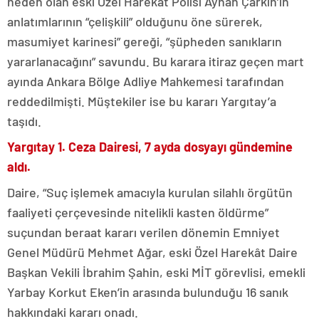
neden olan eski Özel Harekât Polisi Ayhan Çarkın’ın
anlatımlarının “çelişkili” olduğunu öne sürerek,
masumiyet karinesi” gereği, “şüpheden sanıkların
yararlanacağını” savundu. Bu karara itiraz geçen mart
ayında Ankara Bölge Adliye Mahkemesi tarafından
reddedilmişti. Müştekiler ise bu kararı Yargıtay’a
taşıdı.
Yargıtay 1. Ceza Dairesi, 7 ayda dosyayı gündemine
aldı.
Daire, “Suç işlemek amacıyla kurulan silahlı örgütün
faaliyeti çerçevesinde nitelikli kasten öldürme”
suçundan beraat kararı verilen dönemin Emniyet
Genel Müdürü Mehmet Ağar, eski Özel Harekât Daire
Başkan Vekili İbrahim Şahin, eski MİT görevlisi, emekli
Yarbay Korkut Eken’in arasında bulunduğu 16 sanık
hakkındaki kararı onadı.