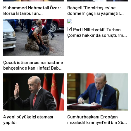
Muhammed Mehmetali Özer:
Bahçeli “Demirtaş evine
Borsa İstanbul’un
dönmeli” çağrısı yapmıştı!
Spekülasyonu, TL’nin Erimesi
Erdoğan’ın yardımcısından
ve OTC’nin Yeniden Doğuşu
yanıt geldi
İYİ Parti Milletvekili Turhan
Çömez hakkında soruşturma
başlatıldı
Çocuk istismarcısına hastane
bahçesinde kanlı infaz! Baba
ve oğlu tutuklandı
4 yeni büyükelçi ataması
Cumhurbaşkanı Erdoğan
yapıldı
imzaladı! Emniyet’e 6 bin 250
yeni kadro