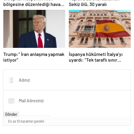
bölgesine düzenlediği hava
Sekiz ölü, 30 yaralı
saldırısında 4 kişi öldü
Trump:” İran anlaşma yapmak
İspanya hükümeti İtalya’yı
istiyor”
uyardı: “Tek taraflı sınır
kontrolünü kaldırın”
Gönder
En az 10 karakter gerekli