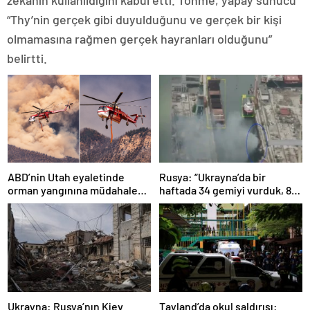
zekanın kullanıldığını kabul etti. Tohme, yapay sunucu
“Thy’nin gerçek gibi duyulduğunu ve gerçek bir kişi
olmamasına rağmen gerçek hayranları olduğunu”
belirtti.
ABD’nin Utah eyaletinde
Rusya: “Ukrayna’da bir
orman yangınına müdahale
haftada 34 gemiyi vurduk, 8
eden helikopter düştü
yerleşim yerini ele geçirdik”
Ukrayna: Rusya’nın Kiev
Tayland’da okul saldırısı: