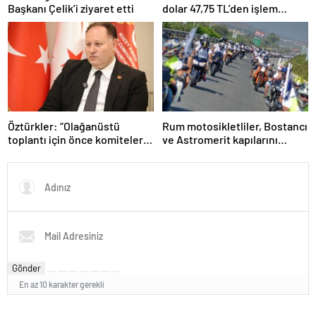
Başkanı Çelik’i ziyaret etti
dolar 47,75 TL’den işlem
görüyor
Öztürkler: “Olağanüstü
Rum motosikletliler, Bostancı
toplantı için önce komiteler
ve Astromerit kapılarını
gerekli kararları üretmeli”
bugün “kısa süreliğine
kapatacak”
Gönder
En az 10 karakter gerekli