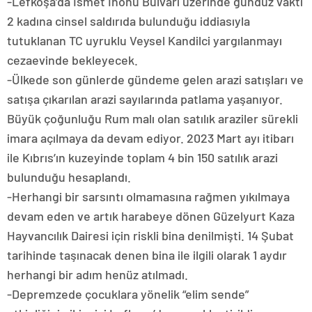
-Lefkoşa’da İsmet İnönü Bulvarı üzerinde gündüz vakti
2 kadına cinsel saldırıda bulunduğu iddiasıyla
tutuklanan TC uyruklu Veysel Kandilci yargılanmayı
cezaevinde bekleyecek.
-Ülkede son günlerde gündeme gelen arazi satışları ve
satışa çıkarılan arazi sayılarında patlama yaşanıyor.
Büyük çoğunluğu Rum malı olan satılık araziler sürekli
imara açılmaya da devam ediyor. 2023 Mart ayı itibarı
ile Kıbrıs’ın kuzeyinde toplam 4 bin 150 satılık arazi
bulunduğu hesaplandı.
-Herhangi bir sarsıntı olmamasına rağmen yıkılmaya
devam eden ve artık harabeye dönen Güzelyurt Kaza
Hayvancılık Dairesi için riskli bina denilmişti. 14 Şubat
tarihinde taşınacak denen bina ile ilgili olarak 1 aydır
herhangi bir adım henüz atılmadı.
-Depremzede çocuklara yönelik “elim sende”