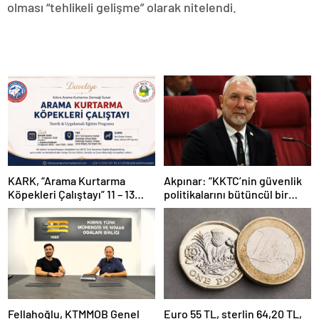
olması “tehlikeli gelişme” olarak nitelendi.
KARK, “Arama Kurtarma
Akpınar: “KKTC’nin güvenlik
Köpekleri Çalıştayı” 11 – 13
politikalarını bütüncül bir
Ağustos arası yapılacak
yaklaşımla yeniden
değerlendirmesi gerekiyor”
Fellahoğlu, KTMMOB Genel
Euro 55 TL, sterlin 64,20 TL,