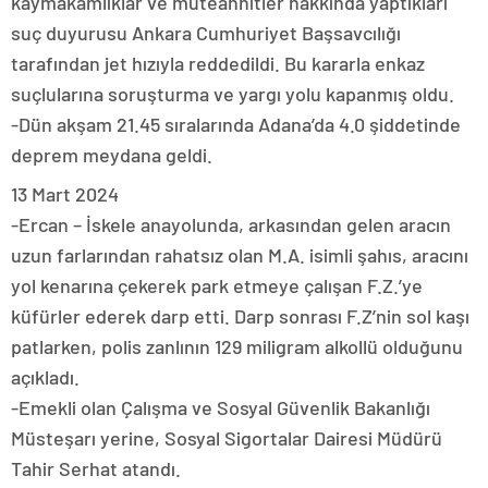
kaymakamlıklar ve müteahhitler hakkında yaptıkları
suç duyurusu Ankara Cumhuriyet Başsavcılığı
tarafından jet hızıyla reddedildi. Bu kararla enkaz
suçlularına soruşturma ve yargı yolu kapanmış oldu.
-Dün akşam 21.45 sıralarında Adana’da 4.0 şiddetinde
deprem meydana geldi.
13 Mart 2024
-Ercan – İskele anayolunda, arkasından gelen aracın
uzun farlarından rahatsız olan M.A. isimli şahıs, aracını
yol kenarına çekerek park etmeye çalışan F.Z.’ye
küfürler ederek darp etti. Darp sonrası F.Z’nin sol kaşı
patlarken, polis zanlının 129 miligram alkollü olduğunu
açıkladı.
-Emekli olan Çalışma ve Sosyal Güvenlik Bakanlığı
Müsteşarı yerine, Sosyal Sigortalar Dairesi Müdürü
Tahir Serhat atandı.