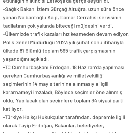
etkinliğinin ikincisi Lefkoşa’da gerçekleştirildi.
-Sağlık Bakanı İzlem Gürçağ Altuğra, uzun süre önce
yanan Nalbantoğlu Kalp, Damar Cerrahisi servisinin
tadilatının çok yakında biteceği müjdesini verdi.
-Ülkemizde trafik kazaları hız kesmeden devam ediyor.
Polis Genel Müdürlüğü 2023 yılı şubat sonu itibarıyla
ülkede 8’i ölümlü toplam 595 trafik çarpışmasının
yaşandığını açıkladı.
-TC Cumhurbaşkanı Erdoğan, 18 Haziran’da yapılması
gereken Cumhurbaşkanlığı ve milletvekilliği
seçimlerinin 14 mayıs tarihine alınmasıyla ilgili
kararnameyi imzaladı. Böylece seçimler öne alınmış
oldu. Yapılacak olan seçimlere toplam 34 siyasi parti
katılıyor.
-Türkiye Halkçı Hukukçular tarafından, depremle ilgili
olarak Tayip Erdoğan, Bakanlar, belediyeler,