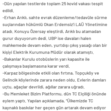
-Dün yapılan testlerde toplam 25 kovid vakası tespit
edildi.
-Erhan Arıklı, sahte evrak düzenleme/tedavüle sürme
suçlarından hükümlü Okan Erdemsiz’i LAÜ Yönetimine
atadı. Konuyu Özersay eleştirdi, Arıklı bu atamadan
gurur duyuyorum dedi. UBP ise davaları halen
mahkemede devam eden, yurtdışı çıkış yasağı olan bir
kişiyi Elektrik Kurumuna Müdür olarak atamıştı.
-Bakanlar Kurulu otobüslerin yarı kapasite ile
çalışmaya başlamasına karar verdi.
-Karpaz bölgesinde etkili olan fırtına, Topçuköy ve
Gelincik köylerinde zarara neden oldu. Evlerin damları
uçtu, ağaçlar devrildi, ağıllar zarara uğradı.
-Bu Memleket Bizim Platformu, dün TC Elçiliği önünde
eylem yaptı. Yapılan açıklamada, “Ülkemizde TC
kaynaklı baskılar her geçen gün artarak devam ediyor