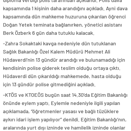
diploma verdiği polis tarafından açıklandı. Polis dava
kapsamında 1 kişinin daha arandığını açıkladı. Ayni dava
kapsamında dün mahkeme huzuruna çıkarılan öğrenci
Doğan Yetek teminata bağlanırken, yönetici asistanı
Berk Özberk 6 gün daha tutuklu kalacak.
-Zahra Sokaktaki kavga nedeniyle dün tutuklanan
Sağlık Bakanlığı Özel Kalem Müdürü Mehmet Ali
Hüdaverdi’nin 13 gündür arandığı ve bulunamadığı için
kendisinin polise giderek teslim olduğu ortaya çıktı.
Hüdaverdi dün çıkarıldığı mahkemede, hasta olduğu
için 13 gündür polise gitmediğini açıkladı.
-KTÖS ve KTOEÖS bugün saat 14.30’da Eğitim Bakanlığı
önünde eylem yaptı. Eylemle nedeniyle ilgili yapılan
açıklamada, “öğretmenler yasası ve bağlı tüzüklere
aykırı idari işlem yapılıyor” denildi. Eğitim Bakanlığı’nın,
aralarında yurt dışı izninde ve hamilelik izninde olanlar