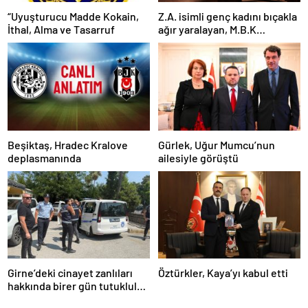
“Uyuşturucu Madde Kokain,
Z.A. isimli genç kadını bıçakla
İthal, Alma ve Tasarruf
ağır yaralayan, M.B.K
mahkemeye çıkarıldı
Beşiktaş, Hradec Kralove
Gürlek, Uğur Mumcu’nun
deplasmanında
ailesiyle görüştü
Girne’deki cinayet zanlıları
Öztürkler, Kaya’yı kabul etti
hakkında birer gün tutukluluk
kararı alındı