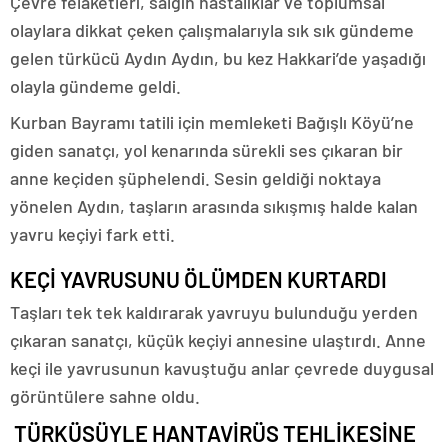
Çevre felaketleri, salgın hastalıklar ve toplumsal
olaylara dikkat çeken çalışmalarıyla sık sık gündeme
gelen türkücü Aydın Aydın, bu kez Hakkari’de yaşadığı
olayla gündeme geldi.
Kurban Bayramı tatili için memleketi Bağışlı Köyü’ne
giden sanatçı, yol kenarında sürekli ses çıkaran bir
anne keçiden şüphelendi. Sesin geldiği noktaya
yönelen Aydın, taşların arasında sıkışmış halde kalan
yavru keçiyi fark etti.
KEÇİ YAVRUSUNU ÖLÜMDEN KURTARDI
Taşları tek tek kaldırarak yavruyu bulunduğu yerden
çıkaran sanatçı, küçük keçiyi annesine ulaştırdı. Anne
keçi ile yavrusunun kavuştuğu anlar çevrede duygusal
görüntülere sahne oldu.
TÜRKÜSÜYLE HANTAVİRÜS TEHLİKESİNE