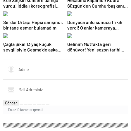
Ece Seçkin konsere damga
Hesabına kapatıldı! Kübra
vurdu! İddialı koreografisi
Süzgün’den Cumhurbaşkanı
dikkat çekti
Erdoğan’a yardım çağrısı
Serdar Ortaç: Hepsi sarışındı,
Dünyaca ünlü sunucu frikik
bir tane esmer bulamadım
verdi! O anlar kameraya
yansıdı
Çağla Şıkel 13 yaş küçük
Gelinim Mutfakta geri
sevgilisiyle Çeşme’de aşka
dönüyor! Yeni sezon tarihi
geldi
belli oldu
Gönder
En az 10 karakter gerekli