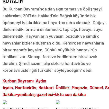
KOYALIM”
Bu Kurban Bayramı’nda da yakın temas ve öpüşmeyi
kaldıralım. 2017’de Hakkari’nin Bağışlı köyünde biz
öpüşmeyi kaldırdık ama hayattan ders almadık. Doğayı
dinlemedik, ormanı dinlemedik, toprağı, havayı, suyu
dinlemedik. Hayvanların yuvasını bozduk ve şimdi o
hayvanlar bizlere düşman oldu. Kemirgen hayvanlarla
biraz mesafe koyalım. Çünkü büyük bir hantavirüs
tehlikesi var. Sincap, fare ve kedilerden biraz uzak
duralım. Şimdi sazımı alıp sizlere hantavirüs ve
koronavirüsle ilgili türküler söyleyeceğim” dedi.
Kurban Bayramı
,
Aydın
Aydın
,
Hantavirüs
,
Hakkari
,
Ünlüler
,
Magazin
,
Güncel
,
S
Dakika-yenibakış gazetesi-kktc son dakika