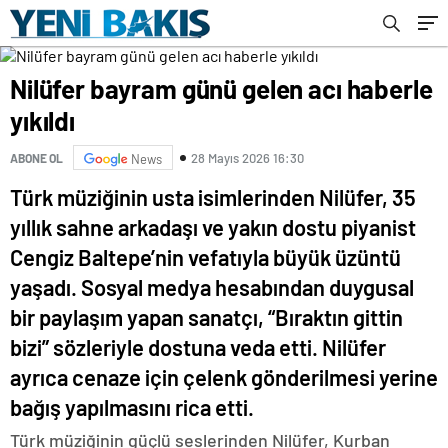
Nilüfer bayram günü gelen acı haberle
yıkıldı
28 Mayıs 2026 16:30
ABONE OL
News
Türk müziğinin usta isimlerinden Nilüfer, 35
yıllık sahne arkadaşı ve yakın dostu piyanist
Cengiz Baltepe’nin vefatıyla büyük üzüntü
yaşadı. Sosyal medya hesabından duygusal
bir paylaşım yapan sanatçı, “Bıraktın gittin
bizi” sözleriyle dostuna veda etti. Nilüfer
ayrıca cenaze için çelenk gönderilmesi yerine
bağış yapılmasını rica etti.
Türk müziğinin güçlü seslerinden Nilüfer, Kurban