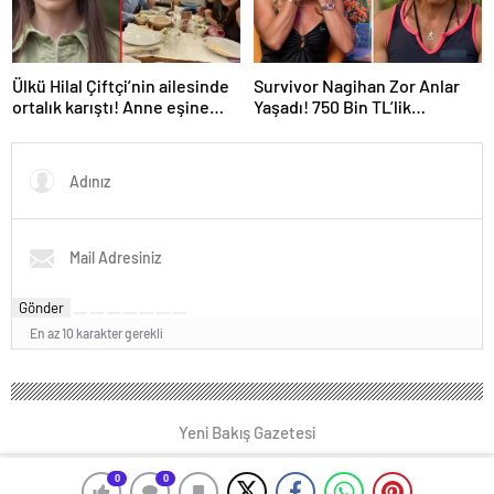
Ülkü Hilal Çiftçi’nin ailesinde
Survivor Nagihan Zor Anlar
ortalık karıştı! Anne eşine
Yaşadı! 750 Bin TL’lik
zina davası açtı
Estetiğini Anlattı
Gönder
En az 10 karakter gerekli
Yeni Bakış Gazetesi
0
0