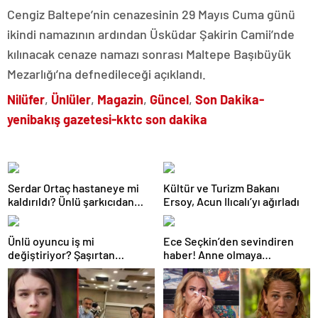
Cengiz Baltepe’nin cenazesinin 29 Mayıs Cuma günü
ikindi namazının ardından Üsküdar Şakirin Camii’nde
kılınacak cenaze namazı sonrası Maltepe Başıbüyük
Mezarlığı’na defnedileceği açıklandı.
Nilüfer
,
Ünlüler
,
Magazin
,
Güncel
,
Son Dakika-
yenibakış gazetesi-kktc son dakika
Serdar Ortaç hastaneye mi
Kültür ve Turizm Bakanı
kaldırıldı? Ünlü şarkıcıdan
Ersoy, Acun Ilıcalı’yı ağırladı
açıklama geldi
Ünlü oyuncu iş mi
Ece Seçkin’den sevindiren
değiştiriyor? Şaşırtan
haber! Anne olmaya
paylaşım
hazırlanıyor