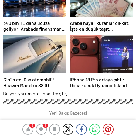
340 bin TL daha ucuza
Araba hayali kuranlar dikkat!
geliyor! Arabada finansman
İşte en düşük taşıt
mı, ‘el birliği’ mi?
finansmanı oranları
Çin’in en lüks otomobili!
iPhone 18 Pro ortaya çıktı:
Huawei Maextro S800
Daha küçük Dynamic Island
Avrupalı devleri ezdi geçti
Bu yazı yorumlara kapatılmıştır.
Yeni Bakış Gazetesi
0
0