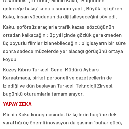
tasarımcısı (futurist) Michio Kaku, “Bugünden
geleceğe bakış” konulu sunum yaptı. Büyük ilgi gören
Kaku, insan vücudunun da dijitalleşeceğini söyledi.
Kaku, şoförsüz araçlarla trafik kazası sözcüğünün
ortadan kalkacağını; üç yıl içinde gözlük gerekmeden
üç boyutlu filmler izlenebileceğini; bilgisayarın bir süre
sonra sadece müzelerde yer alacağı görüşünü ortaya
koydu.
Kuzey Kıbrıs Turkcell Genel Müdürü Aybars
Karaatmaca, şirket personeli ve gazetecilerin de
izlediği ve dün başlayan Turkcell Teknoloji Zirvesi,
bugünkü oturumlarla tamamlanıyor.
YAPAY ZEKA
Michio Kaku konuşmasında, fizikçilerin bugüne dek
yarattığı üç önemli inovasyon dalgasının “buhar gücü,