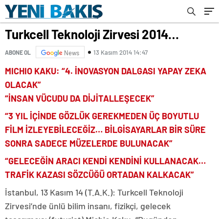
Turkcell Teknoloji Zirvesi 2014…
13 Kasım 2014 14:47
ABONE OL
News
MICHIO KAKU: “4. İNOVASYON DALGASI YAPAY ZEKA
OLACAK”
“İNSAN VÜCUDU DA DİJİTALLEŞECEK”
“3 YIL İÇİNDE GÖZLÜK GEREKMEDEN ÜÇ BOYUTLU
FİLM İZLEYEBİLECEĞİZ… BİLGİSAYARLAR BİR SÜRE
SONRA SADECE MÜZELERDE BULUNACAK”
“GELECEĞİN ARACI KENDİ KENDİNİ KULLANACAK…
TRAFİK KAZASI SÖZCÜĞÜ ORTADAN KALKACAK”
İstanbul, 13 Kasım 14 (T.A.K.): Turkcell Teknoloji
Zirvesi’nde ünlü bilim insanı, fizikçi, gelecek