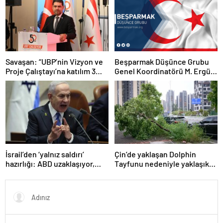
Savaşan: “UBP’nin Vizyon ve
Beşparmak Düşünce Grubu
Proje Çalıştayı’na katılım 3
Genel Koordinatörü M. Ergün
bini aştı”
Olgun
İsrail’den ‘yalnız saldırı’
Çin’de yaklaşan Dolphin
hazırlığı: ABD uzaklaşıyor,
Tayfunu nedeniyle yaklaşık
savaş çığırtkanı Netanyahu
390 bin kişi tahliye edildi
kana doymuyor