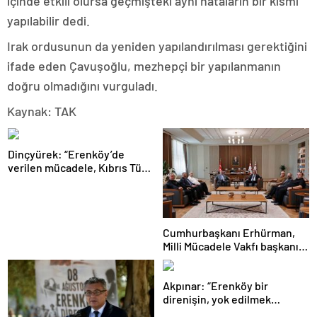
içinde etkili olursa geçmişteki aynı hataların bir kısmı
yapılabilir dedi.
Irak ordusunun da yeniden yapılandırılması gerektiğini
ifade eden Çavuşoğlu, mezhepçi bir yapılanmanın
doğru olmadığını vurguladı.
Kaynak: TAK
Dinçyürek: “Erenköy’de
verilen mücadele, Kıbrıs Türk
halkının vatanına sahip çıkma
iradesinin en güçlü
göstergelerinden biri”
Cumhurbaşkanı Erhürman,
Milli Mücadele Vakfı başkanı
ve yönetim kurulu üyelerini
kabul etti
Akpınar: “Erenköy bir
direnişin, yok edilmek
istenen bir halkın ‘Ben