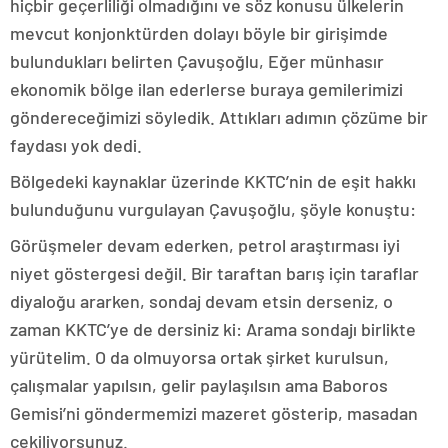
hiçbir geçerliliği olmadığını ve söz konusu ülkelerin
mevcut konjonktürden dolayı böyle bir girişimde
bulundukları belirten Çavuşoğlu, Eğer münhasır
ekonomik bölge ilan ederlerse buraya gemilerimizi
göndereceğimizi söyledik. Attıkları adımın çözüme bir
faydası yok dedi.
Bölgedeki kaynaklar üzerinde KKTC’nin de eşit hakkı
bulunduğunu vurgulayan Çavuşoğlu, şöyle konuştu:
Görüşmeler devam ederken, petrol araştırması iyi
niyet göstergesi değil. Bir taraftan barış için taraflar
diyaloğu ararken, sondaj devam etsin derseniz, o
zaman KKTC’ye de dersiniz ki: Arama sondajı birlikte
yürütelim. O da olmuyorsa ortak şirket kurulsun,
çalışmalar yapılsın, gelir paylaşılsın ama Baboros
Gemisi’ni göndermemizi mazeret gösterip, masadan
çekiliyorsunuz.