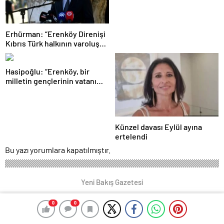
buradayım ve var olmaya
devam edeceğim’ dediği yer”
Erhürman: “Erenköy Direnişi
Kıbrıs Türk halkının varoluş
mücadelesinde dönüm
noktalarından biri”
Hasipoğlu: “Erenköy, bir
milletin gençlerinin vatanı
için neleri göze alabileceğinin
destanıdır”
Künzel davası Eylül ayına
ertelendi
Bu yazı yorumlara kapatılmıştır.
Yeni Bakış Gazetesi
0
0