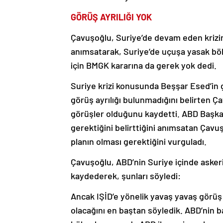
GÖRÜŞ AYRILIĞI YOK
Çavuşoğlu, Suriye’de devam eden krizind
anımsatarak, Suriye’de uçuşa yasak böl
için BMGK kararına da gerek yok dedi.
Suriye krizi konusunda Beşşar Esed’in g
görüş ayrılığı bulunmadığını belirten Ç
görüşler olduğunu kaydetti. ABD Başka
gerektiğini belirttiğini anımsatan Çavuş
planın olması gerektiğini vurguladı.
Çavuşoğlu, ABD’nin Suriye içinde aske
kaydederek, şunları söyledi:
Ancak IŞİD’e yönelik yavaş yavaş görüş b
olacağını en baştan söyledik. ABD’nin 