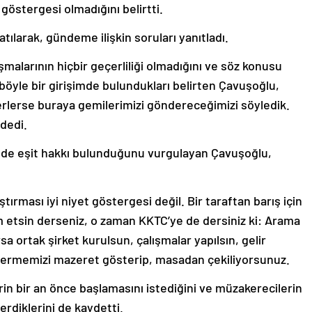
 göstergesi olmadığını belirtti.
ılarak, gündeme ilişkin soruları yanıtladı.
malarının hiçbir geçerliliği olmadığını ve söz konusu
böyle bir girişimde bulundukları belirten Çavuşoğlu,
rlerse buraya gemilerimizi göndereceğimizi söyledik.
 dedi.
 de eşit hakkı bulunduğunu vurgulayan Çavuşoğlu,
rması iyi niyet göstergesi değil. Bir taraftan barış için
m etsin derseniz, o zaman KKTC’ye de dersiniz ki: Arama
sa ortak şirket kurulsun, çalışmalar yapılsın, gelir
dermemizi mazeret gösterip, masadan çekiliyorsunuz.
rin bir an önce başlamasını istediğini ve müzakerecilerin
rdiklerini de kaydetti.