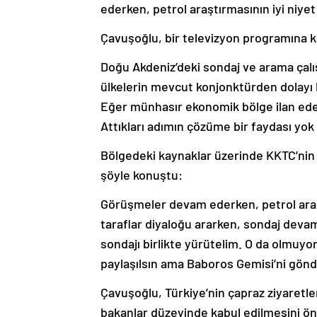
ederken, petrol araştırmasının iyi niyet
Çavuşoğlu, bir televizyon programına kat
Doğu Akdeniz’deki sondaj ve arama çalış
ülkelerin mevcut konjonktürden dolayı 
Eğer münhasır ekonomik bölge ilan ede
Attıkları adımın çözüme bir faydası yok
Bölgedeki kaynaklar üzerinde KKTC’nin
şöyle konuştu:
Görüşmeler devam ederken, petrol araştı
taraflar diyaloğu ararken, sondaj deva
sondajı birlikte yürütelim. O da olmuyor
paylaşılsın ama Baboros Gemisi’ni gön
Çavuşoğlu, Türkiye’nin çapraz ziyaretle
bakanlar düzeyinde kabul edilmesini öne