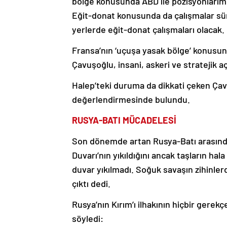
bölge konusunda ABD ile pozisyonlarımı
Eğit-donat konusunda da çalışmalar sürü
yerlerde eğit-donat çalışmaları olacak.
Fransa’nın ‘uçuşa yasak bölge’ konusu
Çavuşoğlu, insani, askeri ve stratejik a
Halep’teki duruma da dikkati çeken Çavu
değerlendirmesinde bulundu.
RUSYA-BATI MÜCADELESİ
Son dönemde artan Rusya-Batı arasınd
Duvarı’nın yıkıldığını ancak taşların ha
duvar yıkılmadı. Soğuk savaşın zihinler
çıktı dedi.
Rusya’nın Kırım’ı ilhakının hiçbir gere
söyledi: