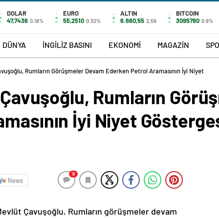
DOLAR
EURO
ALTIN
BITCOIN
47,7436
55,2510
6.660,55
3095780
0.18%
0.32%
2,59
0.9%
DÜNYA
İNGİLİZ BASINI
EKONOMİ
MAGAZİN
SP
Çavuşoğlu, Rumların Görüşmeler Devam Ederken Petrol Aramasının İyi Niyet
nı Çavuşoğlu, Rumların Gör
masının İyi Niyet Gösterge
0
News
ı Mevlüt Çavuşoğlu, Rumların görüşmeler devam