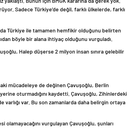
z yaklaştı. Bunun için BMGK kararına da gerek yok.
yor. Sadece Türkiye’de değil, farklı ülkelerde, farklı
nda Türkiye ile tamamen hemfikir olduğunu belirten
çıdan böyle bir alana ihtiyaç olduğunu vurguladı.
şoğlu, Halep düşerse 2 milyon insan sınıra gelebilir
aki mücadeleye de değinen Çavuşoğlu, Berlin
la yerine oturmadığını kaydetti. Çavuşoğlu, Zihinlerdeki
de varlığı var. Bu son zamanlarda daha belirgin ortaya
kçesi olamayacağını vurgulayan Çavuşoğlu, şunları