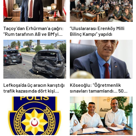
Taçoy’dan Erhürman’a çağrı:
“Uluslararası Erenköy Milli
“Rum tarafının AB ve BM’yi
Bilinç Kampı” yapıldı
kullanarak kurmaya çalıştığı
tezgaha izin vermeyiniz”
Lefkoşa’da üç aracın karıştığı
Köseoğlu: “Öğretmenlik
trafik kazasında dört kişi
sınavları tamamlandı… 50
yaralandı
branşta 2 bin 253 kişi sınava
katıldı”