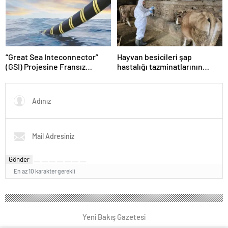
“Great Sea Inteconnector”
Hayvan besicileri şap
(GSI) Projesine Fransız
hastalığı tazminatlarının
“Meridiam” şirketi de dahil
ödenmemesi konusunda
oldu
tepkili
Gönder
En az 10 karakter gerekli
Yeni Bakış Gazetesi