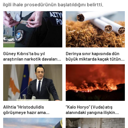
ilgili ihale prosedürünün başlatıldığını belirtti.
Güney Kıbrıs’ta bu yıl
Derinya sınır kapısında dün
araştırılan narkotik davaları
büyük miktarda kaçak tütün
718’e ulaştı…
ürünü ele geçirildi
Alihtia “Hristodulidis
“Kalo Horyo” (Vuda) atış
görüşmeye hazır ama
alanındaki yangına ilişkin
randevuyu Ağustos sonuna
soruşturma raporu
verdi”
tamamlandı