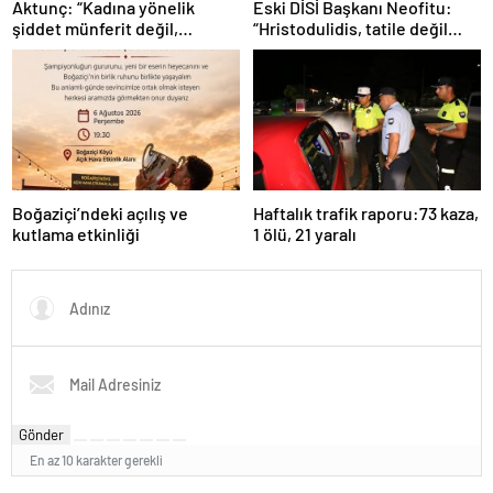
Aktunç: “Kadına yönelik
Eski DİSİ Başkanı Neofitu:
şiddet münferit değil,
“Hristodulidis, tatile değil
sistematik bir toplumsal
Kıbrıs sorununa odaklansın”
sorundur”
Boğaziçi’ndeki açılış ve
Haftalık trafik raporu:73 kaza,
kutlama etkinliği
1 ölü, 21 yaralı
Gönder
En az 10 karakter gerekli