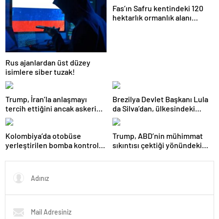
Fas’ın Safru kentindeki 120
hektarlık ormanlık alanı
etkileyen yangını söndürme
çalışmaları sürüyor
Rus ajanlardan üst düzey
isimlere siber tuzak!
Trump, İran’la anlaşmayı
Brezilya Devlet Başkanı Lula
tercih ettiğini ancak askeri
da Silva’dan, ülkesindeki
saldırının hala bir seçenek
seçim sürecine saygı
olduğunu belirtti
gösterilmesi çağrısı
Kolombiya’da otobüse
Trump, ABD’nin mühimmat
yerleştirilen bomba kontrollü
sıkıntısı çektiği yönündeki
şekilde imha edildi
haberleri yalanladı