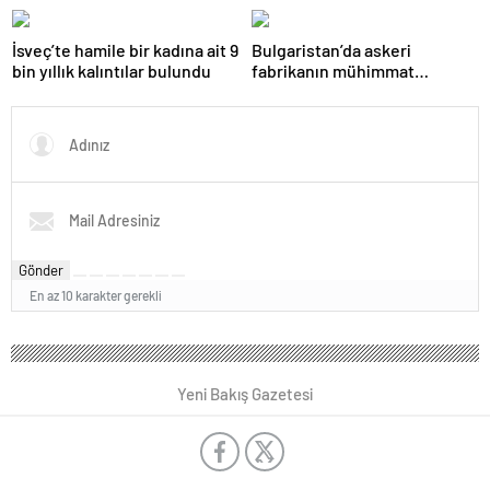
harekete geçti
müzakere sürecine açık bir
darbedir
İsveç’te hamile bir kadına ait 9
Bulgaristan’da askeri
bin yıllık kalıntılar bulundu
fabrikanın mühimmat
deposunda yangın çıktı
Gönder
En az 10 karakter gerekli
Yeni Bakış Gazetesi