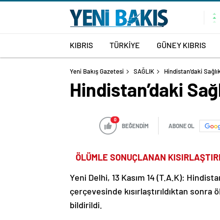
KIBRIS
TÜRKİYE
GÜNEY KIBRIS
Yeni Bakış Gazetesi
SAĞLIK
Hindistan’daki Sağlı
Hindistan’daki Sağ
0
BEĞENDİM
ABONE OL
ÖLÜMLE SONUÇLANAN KISIRLAŞTIR
Yeni Delhi, 13 Kasım 14 (T.A.K): Hindis
çerçevesinde kısırlaştırıldıktan sonra 
bildirildi.