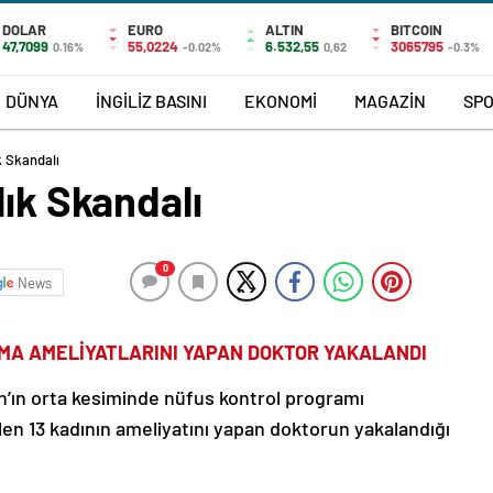
DOLAR
EURO
ALTIN
BITCOIN
47,7099
55,0224
6.532,55
3065795
0.16%
-0.02%
0,62
-0.3%
DÜNYA
İNGİLİZ BASINI
EKONOMİ
MAGAZİN
SP
k Skandalı
lık Skandalı
0
News
MA AMELİYATLARINI YAPAN DOKTOR YAKALANDI
tan’ın orta kesiminde nüfus kontrol programı
ölen 13 kadının ameliyatını yapan doktorun yakalandığı