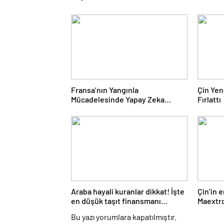
Fransa’nın Yangınla
Çin Yen
Mücadelesinde Yapay Zeka
Fırlattı
Dönemi
Araba hayali kuranlar dikkat! İşte
Çin’in 
en düşük taşıt finansmanı
Maextro
oranları
ezdi ge
Bu yazı yorumlara kapatılmıştır.