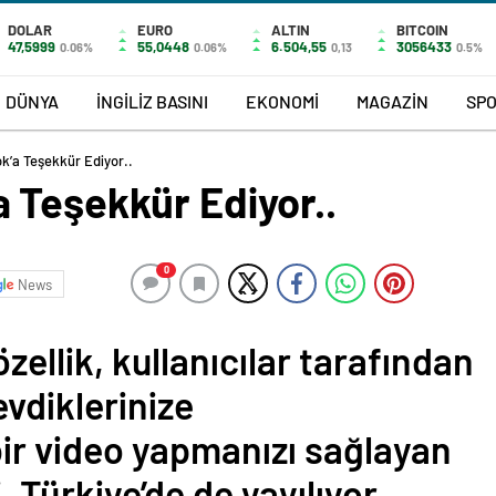
DOLAR
EURO
ALTIN
BITCOIN
47,5999
55,0448
6.504,55
3056433
0.06%
0.06%
0,13
0.5%
DÜNYA
İNGİLİZ BASINI
EKONOMİ
MAGAZİN
SP
’a Teşekkür Ediyor..
 Teşekkür Ediyor..
0
News
zellik, kullanıcılar tarafından
evdiklerinize
ir video yapmanızı sağlayan
, Türkiye’de de yayılıyor.