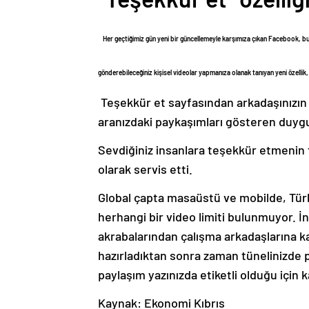
Her geçtiğimiz gün yeni bir güncellemeyle karşımıza çıkan Facebook, bu k
gönderebileceğiniz kişisel videolar yapmanıza olanak tanıyan yeni özellik
Teşekkür et sayfasından arkadaşınızın 
aranızdaki paykaşımları gösteren duygu
Sevdiğiniz insanlara teşekkür etmenin f
olarak servis etti.
Global çapta masaüstü ve mobilde, Türk
herhangi bir video limiti bulunmuyor. İn
akrabalarından çalışma arkadaşlarına ka
hazırladıktan sonra zaman tünelinizde 
paylaşım yazınızda etiketli olduğu için k
Kaynak: Ekonomi Kıbrıs