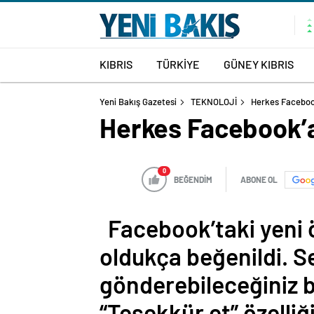
KIBRIS
TÜRKİYE
GÜNEY KIBRIS
Yeni Bakış Gazetesi
TEKNOLOJİ
Herkes Facebook
Herkes Facebook’a
0
BEĞENDİM
ABONE OL
Facebook’taki yeni ö
oldukça beğenildi. S
gönderebileceğiniz b
“Teşekkür et” özelliği