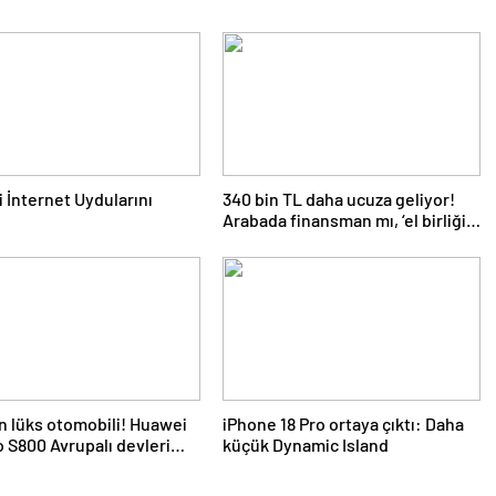
i İnternet Uydularını
340 bin TL daha ucuza geliyor!
Arabada finansman mı, ‘el birliği’
mi?
en lüks otomobili! Huawei
iPhone 18 Pro ortaya çıktı: Daha
 S800 Avrupalı devleri
küçük Dynamic Island
çti