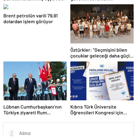
içkileri perakende usulü
satışa çıkaracak
Brent petrolün varili 79,91
dolardan işlem görüyor
Öztürkler: “Geçmişini bilen
çocuklar geleceği daha güçlü
inşa eder”
Lübnan Cumhurbaşkanı’nın
Kıbrıs Türk Üniversite
Türkiye ziyareti Rum
Öğrencileri Kongresi için
basınında
kayıtlar sürüyor