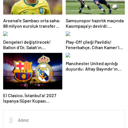
Arsenal’e Sambacı orta saha:
Samsunspor hazırlık maçında
88 milyon euroluk transfer
Kasımpaşa’yı devirdi:
açıklandı
İstanbul’da 3 gol
Dengeleri değiştirecek!
Play-Off çileği Pavlidis!
Ballon d’Or, Salah’ın
Fenerbahçe, Cihan Kamer’in
Trabzonspor’a transferini
işaret ettiği golcü için şartları
böyle değerlendirdi
zorluyor
Manchester United ayrılığı
duyurdu: Altay Bayındır’ın
yeni takımı belli oldu
El Clasico, İstanbul’a! 2027
İspanya Süper Kupası
ayağımıza geliyor