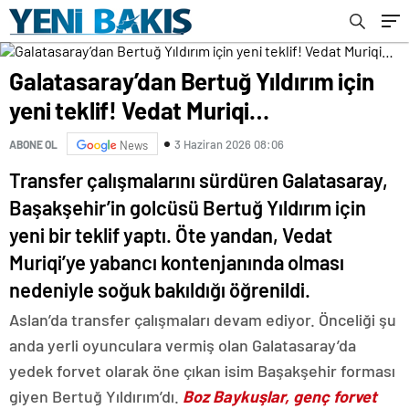
Galatasaray’dan Bertuğ Yıldırım için
yeni teklif! Vedat Muriqi…
3 Haziran 2026 08:06
ABONE OL
News
Transfer çalışmalarını sürdüren Galatasaray,
Başakşehir’in golcüsü Bertuğ Yıldırım için
yeni bir teklif yaptı. Öte yandan, Vedat
Muriqi’ye yabancı kontenjanında olması
nedeniyle soğuk bakıldığı öğrenildi.
Aslan’da transfer çalışmaları devam ediyor. Önceliği şu
anda yerli oyunculara vermiş olan Galatasaray’da
yedek forvet olarak öne çıkan isim Başakşehir forması
giyen Bertuğ Yıldırım’dı.
Boz Baykuşlar, genç forvet