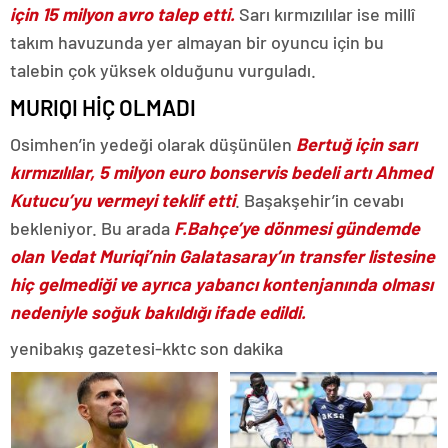
için 15 milyon avro talep etti.
Sarı kırmızılılar ise millî
takım havuzunda yer almayan bir oyuncu için bu
talebin çok yüksek olduğunu vurguladı.
MURIQI HİÇ OLMADI
Osimhen’in yedeği olarak düşünülen
Bertuğ için sarı
kırmızılılar, 5 milyon euro bonservis bedeli artı Ahmed
Kutucu’yu vermeyi teklif etti
. Başakşehir’in cevabı
bekleniyor. Bu arada
F.Bahçe’ye dönmesi gündemde
olan Vedat Muriqi’nin Galatasaray’ın transfer listesine
hiç gelmediği ve ayrıca yabancı kontenjanında olması
nedeniyle soğuk bakıldığı ifade edildi.
yenibakış gazetesi-kktc son dakika