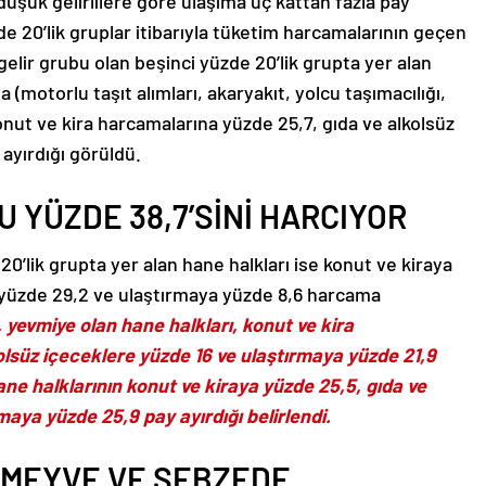
düşük gelirlilere göre ulaşıma üç kattan fazla pay
üzde 20’lik gruplar itibarıyla tüketim harcamalarının geçen
 gelir grubu olan beşinci yüzde 20’lik grupta yer alan
 (motorlu taşıt alımları, akaryakıt, yolcu taşımacılığı,
onut ve kira harcamalarına yüzde 25,7, gıda ve alkolsüz
ayırdığı görüldü.
 YÜZDE 38,7’SİNİ HARCIYOR
20’lik grupta yer alan hane halkları ise konut ve kiraya
e yüzde 29,2 ve ulaştırmaya yüzde 8,6 harcama
 yevmiye olan hane halkları, konut ve kira
lsüz içeceklere yüzde 16 ve ulaştırmaya yüzde 21,9
ane halklarının konut ve kiraya yüzde 25,5, gıda ve
maya yüzde 25,9 pay ayırdığı belirlendi.
 MEYVE VE SEBZEDE