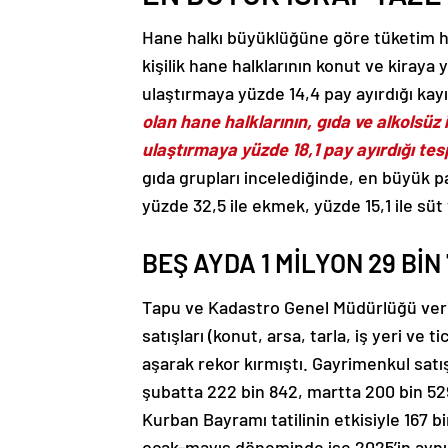
Hane halkı büyüklüğüne göre tüketim ha
kişilik hane halklarının konut ve kiraya
ulaştırmaya yüzde 14,4 pay ayırdığı kayı
olan hane halklarının, gıda ve alkolsüz
ulaştırmaya yüzde 18,1 pay ayırdığı tesp
gıda grupları incelediğinde, en büyük p
yüzde 32,5 ile ekmek, yüzde 15,1 ile süt 
BEŞ AYDA 1 MİLYON 29 BİN
Tapu ve Kadastro Genel Müdürlüğü veril
satışları (konut, arsa, tarla, iş yeri ve t
aşarak rekor kırmıştı. Gayrimenkul satış
şubatta 222 bin 842, martta 200 bin 52
Kurban Bayramı tatilinin etkisiyle 167 bi
ocak-mayıs döneminde ise 2025’in aynı 