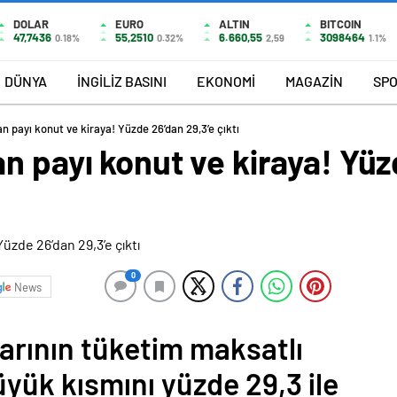
DOLAR
EURO
ALTIN
BITCOIN
47,7436
55,2510
6.660,55
3098464
0.18%
0.32%
2,59
1.1%
DÜNYA
İNGİLİZ BASINI
EKONOMİ
MAGAZİN
SP
n payı konut ve kiraya! Yüzde 26’dan 29,3’e çıktı
n payı konut ve kiraya! Yüz
0
News
larının tüketim maksatlı
yük kısmını yüzde 29,3 ile