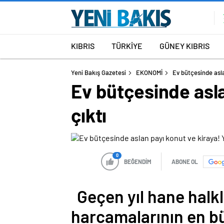
KIBRIS
TÜRKİYE
GÜNEY KIBRIS
Yeni Bakış Gazetesi
EKONOMİ
Ev bütçesinde asla
Ev bütçesinde asla
çıktı
0
BEĞENDİM
ABONE OL
Geçen yıl hane halk
harcamalarının en bü