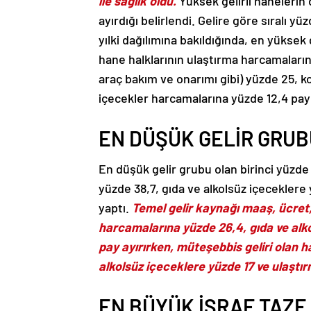
ile sağlık oldu.
Yüksek gelirli hanelerin 
ayırdığı belirlendi. Gelire göre sıralı y
yılki dağılımına bakıldığında, en yüksek
hane halklarının ulaştırma harcamalarına
araç bakım ve onarımı gibi) yüzde 25, k
içecekler harcamalarına yüzde 12,4 pay 
EN DÜŞÜK GELİR GRUBU
En düşük gelir grubu olan birinci yüzde 
yüzde 38,7, gıda ve alkolsüz içecekler
yaptı.
Temel gelir kaynağı maaş, ücret,
harcamalarına yüzde 26,4, gıda ve alko
pay ayırırken, müteşebbis geliri olan h
alkolsüz içeceklere yüzde 17 ve ulaştır
EN BÜYÜK İSRAF TAZE