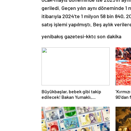
geriledi. Geçen yılın aynı döneminde 1 mi
itibarıyla 2024’te 1 milyon 58 bin 840, 2
satış işlemi yapılmıştı. Beş aylık verile
yenibakış gazetesi-kktc son dakika
Büyükbaşlar, bebek gibi takip
‘Kırmızı
edilecek! Bakan Yumaklı,
90’dan 
uygulamayı Kars’ta başlattı