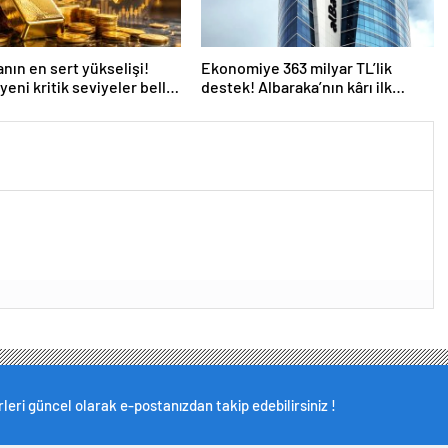
anın en sert yükselişi!
Ekonomiye 363 milyar TL’lik
yeni kritik seviyeler belli
destek! Albaraka’nın kârı ilk
yarıda %48 arttı
leri güncel olarak e-postanızdan takip edebilirsiniz !