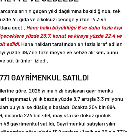
rcamalarının geçen yılki dağılımına bakıldığında, tek
 yüzde 41, gıda ve alkolsüz içeceğe yüzde 14,3 ve
tlara geçti.
Hane halkı büyüklüğü 6 ve daha fazla kişi
 içeceklere yüzde 23,7, konut ve kiraya yüzde 22,4 ve
it edildi.
Hane halkları tarafından en fazla israf edilen
ayı yüzde 39,7 ile taze meyve ve sebze alırken, bunu
ve süt ürünleri izledi.
 771 GAYRİMENKUL SATILDI
erine göre, 2025 yılına hızlı başlayan gayrimenkul
icari taşınmaz), yıllık bazda yüzde 8,7 artışla 3,3 milyonu
ları bu yıla ise düşüşle başladı. Ocakta 204 bin 884,
9, nisanda 234 bin 468, mayısta ise dokuz günlük
n 48 gayrimenkul satıldı. Gayrimenkul satışları yılın
dönemine göre yüzde 13,9 azalarak 1 milyon 29 bin 771’e