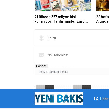
21 ülkede 357 milyon kişi
28 haft
kullanıyor! Tarihi hamle: Euro
Altında 
banknotları 25 yıl sonra
oldu
yenileniyor
Gönder
En az 10 karakter gerekli
Haber