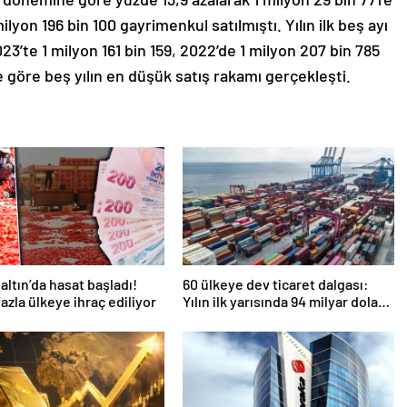
lyon 196 bin 100 gayrimenkul satılmıştı. Yılın ilk beş ayı
023’te 1 milyon 161 bin 159, 2022’de 1 milyon 207 bin 785
re göre beş yılın en düşük satış rakamı gerçekleşti.
 altın’da hasat başladı!
60 ülkeye dev ticaret dalgası:
fazla ülkeye ihraç ediliyor
Yılın ilk yarısında 94 milyar dolar
ihracat!