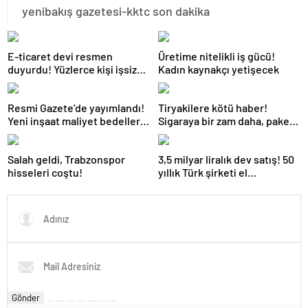
yenibakış gazetesi-kktc son dakika
E-ticaret devi resmen
Üretime nitelikli iş gücü!
duyurdu! Yüzlerce kişi işsiz
Kadın kaynakçı yetişecek
kalacak
Resmi Gazete’de yayımlandı!
Tiryakilere kötü haber!
Yeni inşaat maliyet bedelleri
Sigaraya bir zam daha, paketi
belli oldu
130 liraya çıktı
Salah geldi, Trabzonspor
3,5 milyar liralık dev satış! 50
hisseleri coştu!
yıllık Türk şirketi el
değiştiriyor
Gönder