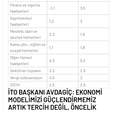
Finans ve sigorta
-1,1
3,5
faaliyetleri
Gayrimenkul
1,2
3
faaliyetleri
Mesleki, idari ve
2,3
1,9
destek hizmetleri
Kamu yön., eğitim ve
1,1
1,8
sosyal hizmetler
Diğer hizmet
4,3
5,2
faaliyetleri
Sektörler toplamı
2,2
2,5
Vergi-sübvansiyon
4,5
2
GSYH
2,5
2,5
İTO BAŞKANI AVDAGİÇ: EKONOMİ
MODELİMİZİ GÜÇLENDİRMEMİZ
ARTIK TERCİH DEĞİL, ÖNCELİK