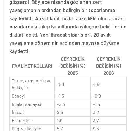
gösterdi. Böylece nisanda gözlenen sert
yavaşlamanın ardından belirgin bir toparlanma
kaydedildi. Anket katılımcıları, özellikle uluslararası
pazarlardaki talep koşullarında iyileşme belirtilerine
dikkati çekti. Yeni ihracat siparişleri, 20 aylık
yavaşlama döneminin ardından mayısta büyüme
kaydetti.
ÇEYREKLİK
ÇEYREKLİK
FAALİYET KOLLARI
DEĞİŞİM (%)
DEĞİŞİM (%)
2025
2026
Tarım, ormancılık ve
-0,1
4,6
balıkçılık
Sanayi
-1,5
-0,8
İmalat sanayisi
-2,3
-1,4
İnşaat
8,5
3,2
Hizmetler
1,6
3,7
Bilgi ve iletişim
5,7
9,5