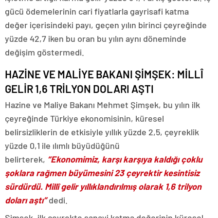
gücü ödemelerinin cari fiyatlarla gayrisafi katma
değer içerisindeki payı, geçen yılın birinci çeyreğinde
yüzde 42,7 iken bu oran bu yılın aynı döneminde
değişim göstermedi.
HAZİNE VE MALİYE BAKANI ŞİMŞEK: MİLLÎ
GELİR 1,6 TRİLYON DOLARI AŞTI
Hazine ve Maliye Bakanı Mehmet Şimşek, bu yılın ilk
çeyreğinde Türkiye ekonomisinin, küresel
belirsizliklerin de etkisiyle yıllık yüzde 2,5, çeyreklik
yüzde 0,1 ile ılımlı büyüdüğünü
belirterek,
“Ekonomimiz, karşı karşıya kaldığı çoklu
şoklara rağmen büyümesini 23 çeyrektir kesintisiz
sürdürdü. Millî gelir yıllıklandırılmış olarak 1,6 trilyon
doları aştı”
dedi.
Şimşek, ilk çeyrekte sanayi katma değerinin küresel