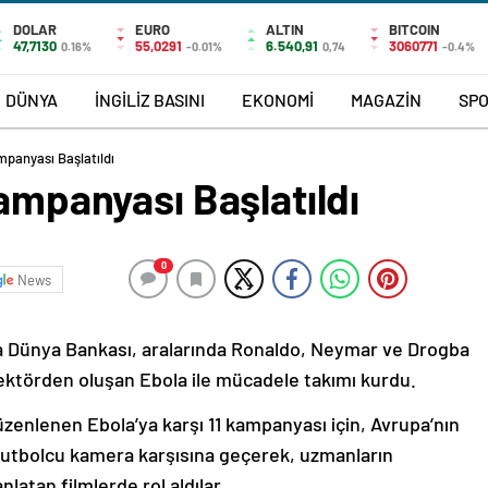
DOLAR
EURO
ALTIN
BITCOIN
47,7130
55,0291
6.540,91
3060771
0.16%
-0.01%
0,74
-0.4%
DÜNYA
İNGİLİZ BASINI
EKONOMİ
MAGAZİN
SP
mpanyası Başlatıldı
Kampanyası Başlatıldı
0
News
a Dünya Bankası, aralarında Ronaldo, Neymar ve Drogba
direktörden oluşan Ebola ile mücadele takımı kurdu.
 düzenlenen Ebola’ya karşı 11 kampanyası için, Avrupa’nın
futbolcu kamera karşısına geçerek, uzmanların
nlatan filmlerde rol aldılar.