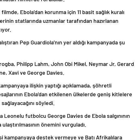
ı filmde, Ebola’dan korunma için 11 basit sağlık kuralı
plerinin statlarında uzmanlar tarafından hazırlanan
ıyor.
alıştıran Pep Guardiola’nın yer aldığı kampanyada şu
rogba, Philipp Lahm, John Obi Mikel, Neymar Jr, Gerard
ne, Xavi ve George Davies.
mpanyaya ilişkin yaptığı açıklamada, şöhretli
esajlarının Ebola’dan etkilenen ülkelerde geniş kitlelere
 sağlayacağını söyledi.
a Leonelu futbolcu George Davies de Ebola salgınının
a ulaştırılmasının önemini vurguladı.
si kampanyaya destek vermeye ve Batı Afrikalılara