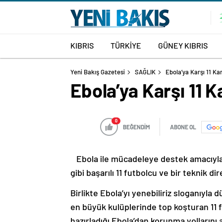
KIBRIS
TÜRKİYE
GÜNEY KIBRIS
Yeni Bakış Gazetesi
SAĞLIK
Ebola’ya Karşı 11 Ka
Ebola’ya Karşı 11 
0
BEĞENDİM
ABONE OL
Ebola ile mücadeleye destek amacıyl
gibi başarılı 11 futbolcu ve bir teknik 
Birlikte Ebola’yı yenebiliriz sloganıyla
en büyük kulüplerinde top koşturan 11 
hazırladığı Ebola’dan korunma yollarını a