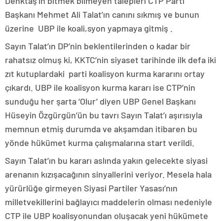
Denktaş’ın bitmek bilmeyen talepleri CTP Parti
Başkanı Mehmet Ali Talat’ın canını sıkmış ve bunun
üzerine UBP ile koali,syon yapmaya gitmiş .
Sayın Talat’ın DP’nin beklentilerinden o kadar bir
rahatsız olmuş ki, KKTC’nin siyaset tarihinde ilk defa iki
zıt kutuplardaki parti koalisyon kurma kararını ortay
çıkardı. UBP ile koalisyon kurma kararı ise CTP’nin
sunduğu her şarta ‘Olur’ diyen UBP Genel Başkanı
Hüseyin Özgürgün’ün bu tavrı Sayın Talat’ı aşırısıyla
memnun etmiş durumda ve akşamdan itibaren bu
yönde hükümet kurma çalışmalarına start verildi.
Sayın Talat’ın bu kararı aslında yakın gelecekte siyasi
arenanın kızışacağının sinyallerini veriyor. Mesela hala
yürürlüğe girmeyen Siyasi Partiler Yasası’nın
milletvekillerini bağlayıcı maddelerin olması nedeniyle
CTP ile UBP koalisyonundan oluşacak yeni hükümete