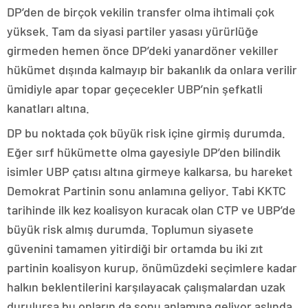
DP’den de birçok vekilin transfer olma ihtimali çok
yüksek. Tam da siyasi partiler yasası yürürlüğe
girmeden hemen önce DP’deki yanardöner vekiller
hükümet dışında kalmayıp bir bakanlık da onlara verilir
ümidiyle apar topar geçecekler UBP’nin şefkatli
kanatları altına.
DP bu noktada çok büyük risk içine girmiş durumda.
Eğer sırf hükümette olma gayesiyle DP’den bilindik
isimler UBP çatısı altına girmeye kalkarsa, bu hareket
Demokrat Partinin sonu anlamına geliyor. Tabi KKTC
tarihinde ilk kez koalisyon kuracak olan CTP ve UBP’de
büyük risk almış durumda. Toplumun siyasete
güvenini tamamen yitirdiği bir ortamda bu iki zıt
partinin koalisyon kurup, önümüzdeki seçimlere kadar
halkın beklentilerini karşılayacak çalışmalardan uzak
durulursa bu onların da sonu anlamına geliyor aslında.