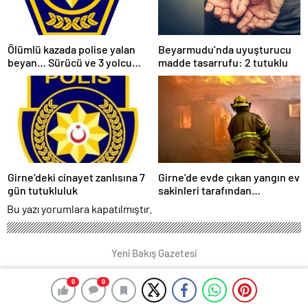
Ölümlü kazada polise yalan
Beyarmudu’nda uyuşturucu
beyan… Sürücü ve 3 yolcu
madde tasarrufu: 2 tutuklu
tutuklandı
Girne’deki cinayet zanlısına 7
Girne’de evde çıkan yangın ev
gün tutukluluk
sakinleri tarafından
söndürüldü
Bu yazı yorumlara kapatılmıştır.
Yeni Bakış Gazetesi
0
0