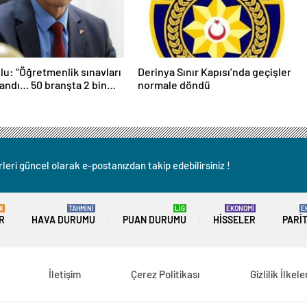
u: “Öğretmenlik sınavları
Derinya Sınır Kapısı’nda geçişler
ndı… 50 branşta 2 bin
normale döndü
 sınava katıldı”
leri güncel olarak e-postanızdan takip edebilirsiniz !
K
TAHMİNİ
LİG
EKONOMİ
E
R
HAVA DURUMU
PUAN DURUMU
HISSELER
PARI
İletişim
Çerez Politikası
Gizlilik İlkele