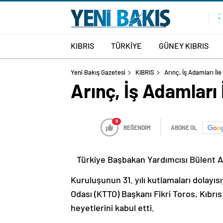
KIBRIS
TÜRKİYE
GÜNEY KIBRIS
Yeni Bakış Gazetesi
KIBRIS
Arınç, İş Adamları İl
Arınç, İş Adamları 
0
BEĞENDİM
ABONE OL
Türkiye Başbakan Yardımcısı Bülent Arı
Kuruluşunun 31. yılı kutlamaları dolayıs
Odası (KTTO) Başkanı Fikri Toros, Kıbrıs
heyetlerini kabul etti.