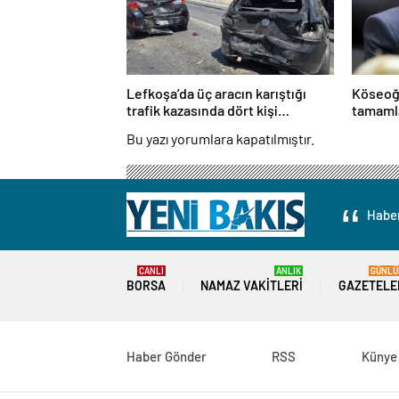
Lefkoşa’da üç aracın karıştığı
Köseoğl
trafik kazasında dört kişi
tamamla
yaralandı
253 kişi
Bu yazı yorumlara kapatılmıştır.
Haber
CANLI
ANLIK
GÜNLÜ
BORSA
NAMAZ VAKITLERI
GAZETELE
Haber Gönder
RSS
Künye