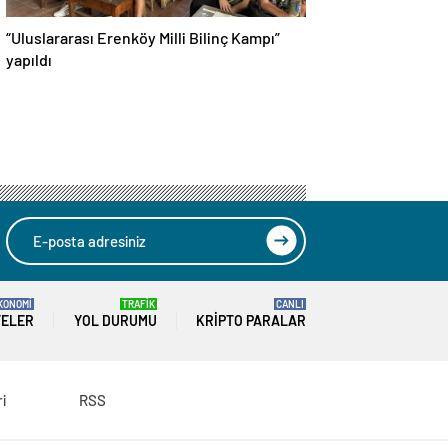
“Uluslararası Erenköy Milli Bilinç Kampı”
yapıldı
KONOMİ
TRAFİK
CANLI
TELER
YOL DURUMU
KRIPTO PARALAR
ri
RSS