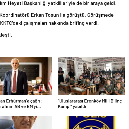
ım Heyeti Başkanlığı yetkilileriyle de bir araya geldi.
ı Koordinatörü Erkan Tosun ile görüştü. Görüşmede
KKTC’deki çalışmaları hakkında brifing verdi.
leşti.
an Erhürman’a çağrı:
“Uluslararası Erenköy Milli Bilinç
rafının AB ve BM’yi
Kampı” yapıldı
rak kurmaya çalıştığı
 izin vermeyiniz”