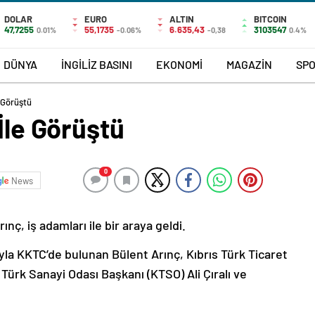
DOLAR
EURO
ALTIN
BITCOIN
47,7255
55,1735
6.635,43
3103547
0.01%
-0.06%
-0,38
0.4%
DÜNYA
İNGİLİZ BASINI
EKONOMİ
MAGAZİN
SP
e Görüştü
İle Görüştü
0
News
nç, iş adamları ile bir araya geldi.
ıyla KKTC’de bulunan Bülent Arınç, Kıbrıs Türk Ticaret
 Türk Sanayi Odası Başkanı (KTSO) Ali Çıralı ve