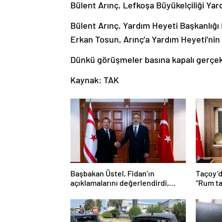
Bülent Arınç, Lefkoşa Büyükelçiliği Yard
Bülent Arınç, Yardım Heyeti Başkanlığ
Erkan Tosun, Arınç’a Yardım Heyeti’nin 
Dünkü görüşmeler basına kapalı gerçek
Kaynak: TAK
Başbakan Üstel, Fidan’ın
Taçoy’d
açıklamalarını değerlendirdi,
“Rum ta
teşekkür etti
kullana
tezgaha