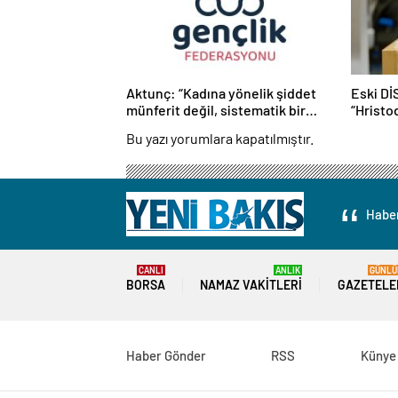
Aktunç: “Kadına yönelik şiddet
Eski Dİ
münferit değil, sistematik bir
“Hristod
toplumsal sorundur”
sorunu
Bu yazı yorumlara kapatılmıştır.
Haber
CANLI
ANLIK
GÜNLÜ
BORSA
NAMAZ VAKITLERI
GAZETELE
Haber Gönder
RSS
Künye