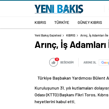
KIBRIS
TÜRKİYE
GÜNEY KIBRIS
Yeni Bakış Gazetesi
KIBRIS
Arınç, İş Adamları İl
Arınç, İş Adamları 
0
BEĞENDİM
ABONE OL
Türkiye Başbakan Yardımcısı Bülent Arı
Kuruluşunun 31. yılı kutlamaları dolayıs
Odası (KTTO) Başkanı Fikri Toros, Kıbrıs
heyetlerini kabul etti.