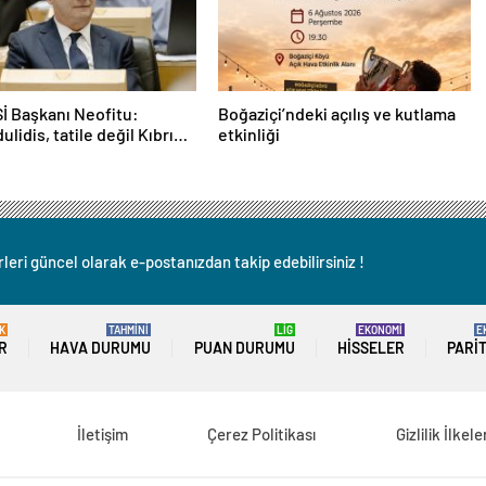
Sİ Başkanı Neofitu:
Boğaziçi’ndeki açılış ve kutlama
ulidis, tatile değil Kıbrıs
etkinliği
na odaklansın”
leri güncel olarak e-postanızdan takip edebilirsiniz !
K
TAHMİNİ
LİG
EKONOMİ
E
R
HAVA DURUMU
PUAN DURUMU
HISSELER
PARI
İletişim
Çerez Politikası
Gizlilik İlkele