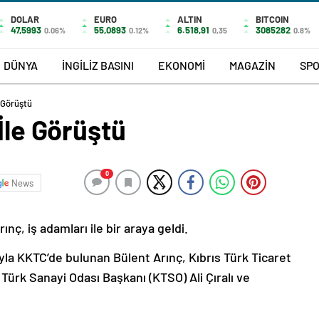
DOLAR
EURO
ALTIN
BITCOIN
47,5993
55,0893
6.518,91
3085282
0.06%
0.12%
0,35
0.8%
DÜNYA
İNGİLİZ BASINI
EKONOMİ
MAGAZİN
SP
e Görüştü
İle Görüştü
0
News
nç, iş adamları ile bir araya geldi.
ıyla KKTC’de bulunan Bülent Arınç, Kıbrıs Türk Ticaret
 Türk Sanayi Odası Başkanı (KTSO) Ali Çıralı ve