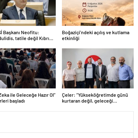
Sİ Başkanı Neofitu:
Boğaziçi’ndeki açılış ve kutlama
ulidis, tatile değil Kıbrıs
etkinliği
na odaklansın”
Zeka ile Geleceğe Hazır Ol”
Çeler: “Yükseköğretimde günü
leri başladı
kurtaran değil, geleceği
planlayan politikalara ihtiyaç var”