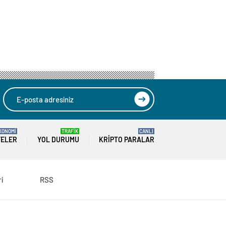
KONOMİ
TRAFİK
CANLI
TELER
YOL DURUMU
KRIPTO PARALAR
ri
RSS