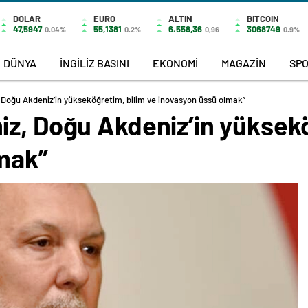
DOLAR
EURO
ALTIN
BITCOIN
47,5947
55,1381
6.558,36
3068749
0.04%
0.2%
0,96
0.9%
DÜNYA
İNGİLİZ BASINI
EKONOMİ
MAGAZİN
SP
 Doğu Akdeniz’in yükseköğretim, bilim ve inovasyon üssü olmak”
iz, Doğu Akdeniz’in yüksekö
mak”