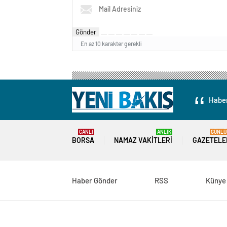
Gönder
En az 10 karakter gerekli
Haber
CANLI
ANLIK
GÜNLÜ
BORSA
NAMAZ VAKITLERI
GAZETELE
Haber Gönder
RSS
Künye