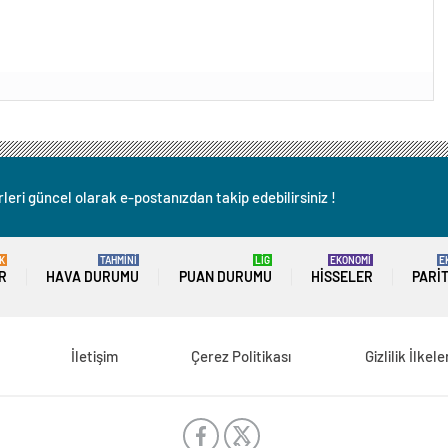
leri güncel olarak e-postanızdan takip edebilirsiniz !
K
TAHMİNİ
LİG
EKONOMİ
E
R
HAVA DURUMU
PUAN DURUMU
HISSELER
PARI
İletişim
Çerez Politikası
Gizlilik İlkele