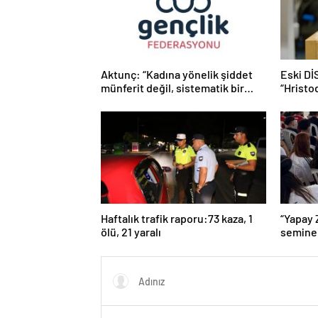
Aktunç: “Kadına yönelik şiddet
Eski Dİ
münferit değil, sistematik bir
“Hristod
toplumsal sorundur”
sorunu
Haftalık trafik raporu:73 kaza, 1
“Yapay 
ölü, 21 yaralı
seminer