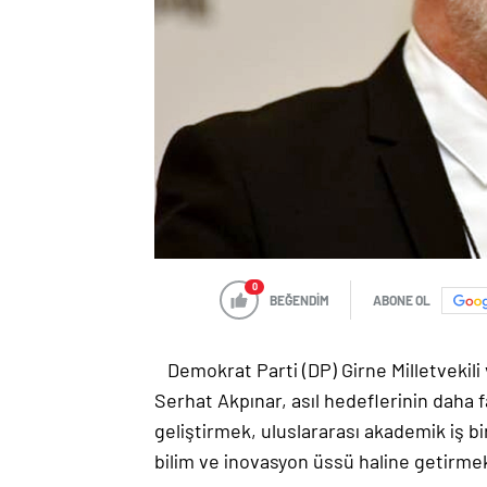
0
BEĞENDİM
ABONE OL
Demokrat Parti (DP) Girne Milletvekil
Serhat Akpınar, a
sıl hedeflerinin
daha f
geliştirmek, uluslararası akademik iş b
bilim ve inovasyon üssü haline getirme