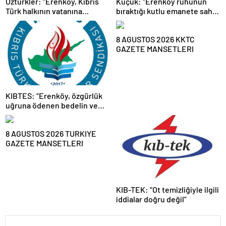
Öztürkler: “Erenköy, Kıbrıs
Küçük: “Erenköy ruhunun
Türk halkının vatanına
bıraktığı kutlu emanete sahip
vurduğu silinmez mührüdür”
çıkacağız”
8 AGUSTOS 2026 KKTC
GAZETE MANSETLERI
KIBTES: “Erenköy, özgürlük
uğruna ödenen bedelin ve
teslim olmayan milli iradenin
sembolüdür”
8 AGUSTOS 2026 TURKIYE
GAZETE MANSETLERI
KIB-TEK: “Ot temizliğiyle ilgili
iddialar doğru değil”