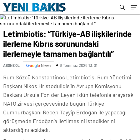
bağlantılı”
Letimbiotis: “Türkiye-AB ilişkilerinde
ilerleme Kıbrıs sorunundaki
ilerlemeyle tamamen bağlantılı”
8 Temmuz 2026 13:01
ABONE OL
News
Rum Sözcü Konstantinos Letimbiotis, Rum Yönetimi
Başkanı Nikos Hristodulidis’in Avrupa Komisyonu
Başkanı Ursula Fon der Leyen’i dün telefonla arayarak
NATO zirvesi çerçevesinde bugün Türkiye
Cumhurbaşkanı Recep Tayyip Erdoğan ile yapacağı
görüşmede Erdoğan’a iletilmesini istediklerini
aktardığını açıkladı.