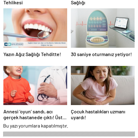
Tehlikesi
Sağlığı
Yazın Ağız Sağlığı Tehditte!
30 saniye oturmanız yetiyor!
Annesi ‘oyun’ sandı, acı
Çocuk hastalıkları uzmanı
gerçek hastanede çıktı! Üst
uyardı!
üste 8 kez felç geçirmiş
Bu yazı yorumlara kapatılmıştır.