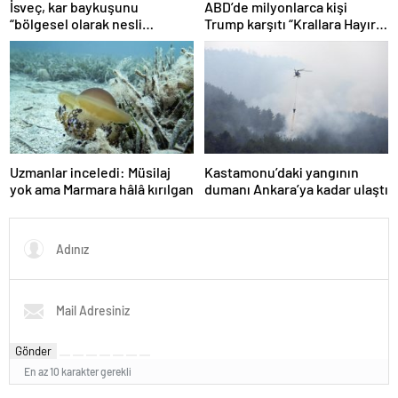
İsveç, kar baykuşunu
ABD’de milyonlarca kişi
“bölgesel olarak nesli
Trump karşıtı “Krallara Hayır”
tükenmiş” ilan etti
protestolar için toplandı
Uzmanlar inceledi: Müsilaj
Kastamonu’daki yangının
yok ama Marmara hâlâ kırılgan
dumanı Ankara’ya kadar ulaştı
Gönder
En az 10 karakter gerekli