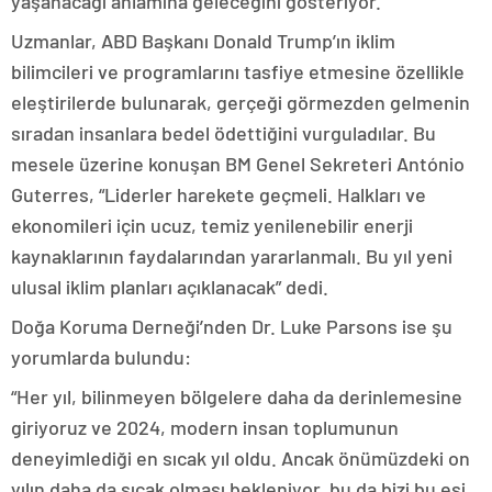
yaşanacağı anlamına geleceğini gösteriyor.
Uzmanlar, ABD Başkanı Donald Trump’ın iklim
bilimcileri ve programlarını tasfiye etmesine özellikle
eleştirilerde bulunarak, gerçeği görmezden gelmenin
sıradan insanlara bedel ödettiğini vurguladılar. Bu
mesele üzerine konuşan BM Genel Sekreteri António
Guterres, “Liderler harekete geçmeli. Halkları ve
ekonomileri için ucuz, temiz yenilenebilir enerji
kaynaklarının faydalarından yararlanmalı. Bu yıl yeni
ulusal iklim planları açıklanacak” dedi.
Doğa Koruma Derneği’nden Dr. Luke Parsons ise şu
yorumlarda bulundu:
“Her yıl, bilinmeyen bölgelere daha da derinlemesine
giriyoruz ve 2024, modern insan toplumunun
deneyimlediği en sıcak yıl oldu. Ancak önümüzdeki on
yılın daha da sıcak olması bekleniyor, bu da bizi bu eşi