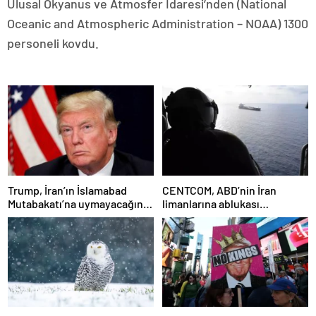
Ulusal Okyanus ve Atmosfer İdaresi’nden (National
Oceanic and Atmospheric Administration – NOAA) 1300
personeli kovdu.
Trump, İran’ın İslamabad
CENTCOM, ABD’nin İran
Mutabakatı’na uymayacağını
limanlarına ablukası
belirtmesinin umurunda
nedeniyle 37 gemiyi geri
olmadığını söyledi
döndürdüğünü açıkladı