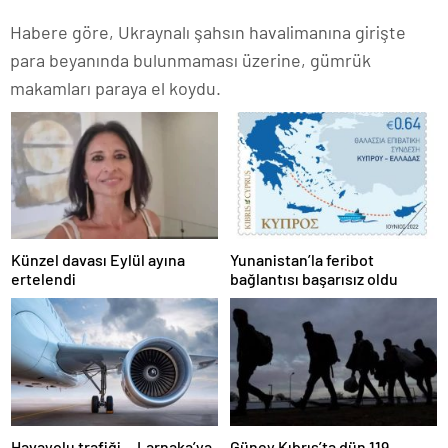
Habere göre, Ukraynalı şahsın havalimanına girişte
para beyanında bulunmaması üzerine, gümrük
makamları paraya el koydu.
Künzel davası Eylül ayına
Yunanistan’la feribot
ertelendi
bağlantısı başarısız oldu
Havayolu trafiği… Larnaka’ya
Güney Kıbrıs’ta dün 119