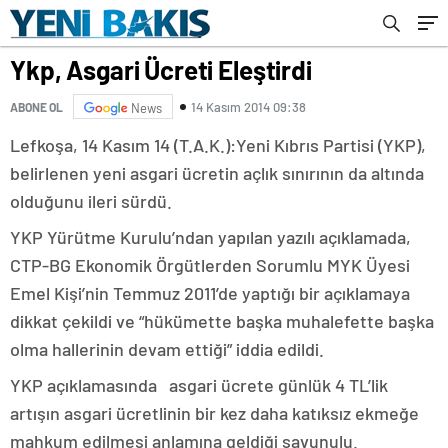
Ykp, Asgari Ücreti Eleştirdi
14 Kasım 2014 09:38
ABONE OL
News
Lefkoşa, 14 Kasım 14 (T.A.K.):Yeni Kıbrıs Partisi (YKP),
belirlenen yeni asgari ücretin açlık sınırının da altında
olduğunu ileri sürdü.
YKP Yürütme Kurulu’ndan yapılan yazılı açıklamada,
CTP-BG Ekonomik Örgütlerden Sorumlu MYK Üyesi
Emel Kişi’nin Temmuz 2011’de yaptığı bir açıklamaya
dikkat çekildi ve “hükümette başka muhalefette başka
olma hallerinin devam ettiği” iddia edildi.
YKP açıklamasında asgari ücrete günlük 4 TL’lik
artışın asgari ücretlinin bir kez daha katıksız ekmeğe
mahkum edilmesi anlamına geldiği savunulu.