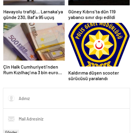
Havayolu trafiği… Larnaka’ya
Güney Kıbrıs’ta dün 119
günde 230, Baf’a 95 uçuş
yabancı sınır dışı edildi
Çin Halk Cumhuriyeti’nden
Rum Kızılhaç’ına 3 bin euro
Kaldırıma düşen scooter
mali yardım
sürücüsü yaralandı
Gönder