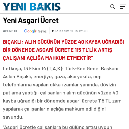
Yeni Asgari Ücret
13 Kasım 2014 12:49
ABONE OL
News
BIÇAKLI: ALIM GÜCÜNÜN YÜZDE 40 KAYBA UĞRADIĞI
BİR DÖNEMDE ASGARİ ÜCRETE 115 TL’LİK ARTIŞ
ÇALIŞANI AÇLIĞA MAHKUM ETMEKTİR”
Lefkoşa, 13 Ekim 14 (T.A.K): Türk-Sen Genel Başkanı
Aslan Bıçaklı, enerjiye, gaza, akaryakıta, cep
telefonlarına yapılan okkalı zamlar yanında, dövizin
patlama yaptığı, çalışanların alım gücünün yüzde 40
kayba uğradığı bir dönemde asgari ücrete 115 TL zam
yapılarak çalışanların açlığa mahkum edildiğini
savundu.
“Asgari ücretle çalışanlara bu gülünç artışı uygun