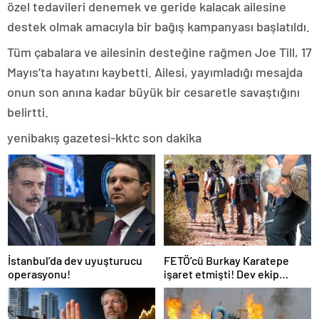
özel tedavileri denemek ve geride kalacak ailesine
destek olmak amacıyla bir bağış kampanyası başlatıldı.
Tüm çabalara ve ailesinin desteğine rağmen Joe Till, 17
Mayıs’ta hayatını kaybetti. Ailesi, yayımladığı mesajda
onun son anına kadar büyük bir cesaretle savaştığını
belirtti.
yenibakış gazetesi-kktc son dakika
İstanbul’da dev uyuşturucu
FETÖ’cü Burkay Karatepe
operasyonu!
işaret etmişti! Dev ekip
bölgeyi didik didik aradı,
sonuç belli oldu