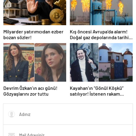
Milyarder yatırımcıdan ezber
Kış öncesi Avrupa’da alarm!
bozan sözler!
Doğal gaz depolarında tarihi
düşüş
Devrim Özkan’ın acı günü!
Kayahan’ın “Gönül Köşkü”
Gözyaşlarını zor tuttu
satılıyor! İstenen rakam
dudak uçuklattı