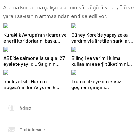
Arama kurtarma çalışmalarının sürdüğü ülkede, ölü ve
yaralı sayısının artmasından endişe ediliyor.
Kuraklık Avrupa’nın ticaret ve
Güney Kore’de yapay zeka
enerji koridorlarını baskı
yardımıyla üretilen şarkılar
altına aldı
için telif hakkı kaydı
yaptırılabilecek
ABD’de salmonella salgını 27
Bilinçli ve verimli klima
eyalete yayıldı.. Salgının
kullanımı enerji tüketimini
sebebi jalapeno biberleri
azaltıyor
olarak gösteriliyor
İranlı yetkili, Hürmüz
Trump ülkeye düzensiz
Boğazı’nın İran’a yönelik
göçmen girişini
tehditler sona erene kadar
durdurduklarını savundu
kapalı kalacağını söyledi