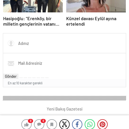
Hasipoğlu: “Erenköy, bir
Künzel davası Eylül ayına
milletin gençlerinin vatanı
ertelendi
için neleri göze alabileceğinin
destanıdır”
Gönder
En az 10 karakter gerekli
Yeni Bakış Gazetesi
0
0