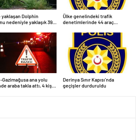
e yaklaşan Dolphin
Ülke genelindeki trafik
nu nedeniyle yaklaşık 390
denetimlerinde 44 araç
şi tahliye edildi
trafikten men edildi, 6 sürücü
tutuklandı
e-Gazimağusa ana yolu
Derinya Sınır Kapısı’nda
de araba takla attı, 4 kişi
geçişler durduruldu
andı