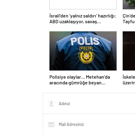
İsrail’den ‘yalnız saldırı’ hazırlığı:
Çin’d
ABD uzaklaşıyor, savaş
Tayfu
çığırtkanı Netanyahu kana
bin ki
doymuyor
Polisiye olaylar… Metehan’da
İskel
aracında gümrüğe beyan
üzerin
edilmemiş balık, tavuk ve et
yaral
ürünleri tespit edilen kişiye
para cezası…