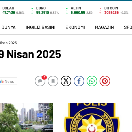
DOLAR
EURO
ALTIN
BITCOIN
47,7436
55,2510
6.660,55
3089289
0.18%
0.32%
2,59
-0.3%
DÜNYA
İNGİLİZ BASINI
EKONOMİ
MAGAZİN
SP
Nisan 2025
9 Nisan 2025
0
News