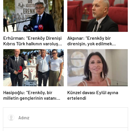
göstergelerinden biri”
Erhürman: “Erenköy Direnişi
Akpınar: “Erenköy bir
Kıbrıs Türk halkının varoluş
direnişin, yok edilmek
mücadelesinde dönüm
istenen bir halkın ‘Ben
noktalarından biri”
buradayım ve var olmaya
devam edeceğim’ dediği yer”
Hasipoğlu: “Erenköy, bir
Künzel davası Eylül ayına
milletin gençlerinin vatanı
ertelendi
için neleri göze alabileceğinin
destanıdır”