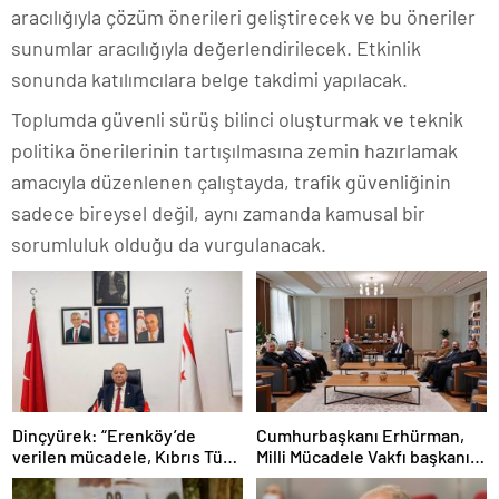
aracılığıyla çözüm önerileri geliştirecek ve bu öneriler
sunumlar aracılığıyla değerlendirilecek. Etkinlik
sonunda katılımcılara belge takdimi yapılacak.
Toplumda güvenli sürüş bilinci oluşturmak ve teknik
politika önerilerinin tartışılmasına zemin hazırlamak
amacıyla düzenlenen çalıştayda, trafik güvenliğinin
sadece bireysel değil, aynı zamanda kamusal bir
sorumluluk olduğu da vurgulanacak.
Dinçyürek: “Erenköy’de
Cumhurbaşkanı Erhürman,
verilen mücadele, Kıbrıs Türk
Milli Mücadele Vakfı başkanı
halkının vatanına sahip çıkma
ve yönetim kurulu üyelerini
iradesinin en güçlü
kabul etti