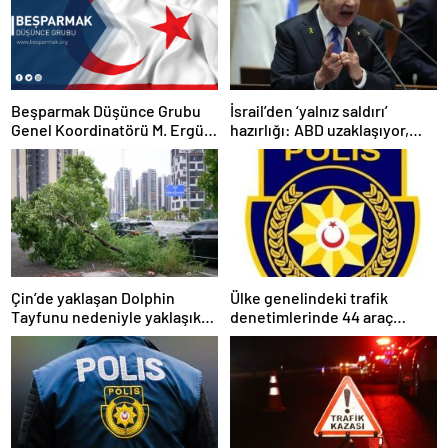
Beşparmak Düşünce Grubu
İsrail’den ‘yalnız saldırı’
Genel Koordinatörü M. Ergün
hazırlığı: ABD uzaklaşıyor,
Olgun
savaş çığırtkanı Netanyahu
kana doymuyor
Çin’de yaklaşan Dolphin
Ülke genelindeki trafik
Tayfunu nedeniyle yaklaşık
denetimlerinde 44 araç
390 bin kişi tahliye edildi
trafikten men edildi, 6 sürücü
tutuklandı