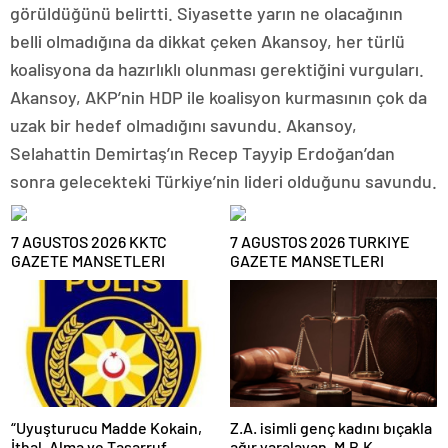
görüldüğünü belirtti. Siyasette yarın ne olacağının
belli olmadığına da dikkat çeken Akansoy, her türlü
koalisyona da hazırlıklı olunması gerektiğini vurguları.
Akansoy, AKP’nin HDP ile koalisyon kurmasının çok da
uzak bir hedef olmadığını savundu. Akansoy,
Selahattin Demirtaş’ın Recep Tayyip Erdoğan’dan
sonra gelecekteki Türkiye’nin lideri olduğunu savundu.
7 AGUSTOS 2026 KKTC
7 AGUSTOS 2026 TURKIYE
GAZETE MANSETLERI
GAZETE MANSETLERI
“Uyuşturucu Madde Kokain,
Z.A. isimli genç kadını bıçakla
İthal, Alma ve Tasarruf
ağır yaralayan, M.B.K