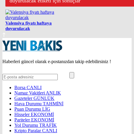
duyurulacak etiketi için sonuçlar
Valensiya fiyatı haftaya
duyurulacak
Haberleri güncel olarak e-postanızdan takip edebilirsiniz !
Borsa
CANLI
Namaz Vakitleri
ANLIK
Gazeteler
GÜNLÜK
Hava Durumu
TAHMİNİ
Puan Durumu
LİG
Hisseler
EKONOMİ
Pariteler
EKONOMİ
Yol Durumu
TRAFİK
Kripto Paralar
CANLI