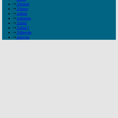
Zümrüt
Zümra
zulüm
zulmüne
Zühtü
Zuhal’i
Zübeyde
zoruyla