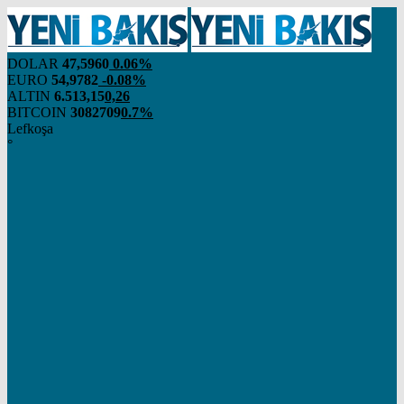
DOLAR
47,5960
0.06%
EURO
54,9782
-0.08%
ALTIN
6.513,15
0,26
BITCOIN
3082709
0.7%
Lefkoşa
°