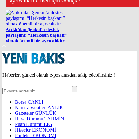
ayrıcalıktır etiketi için sonuçlar
Arıklı’dan Şenkul’a destek
paylaşımı: “Herkesin başkanı”
olmak önemli bir ayrıcalıktır
Haberleri güncel olarak e-postanızdan takip edebilirsiniz !
Borsa
CANLI
Namaz Vakitleri
ANLIK
Gazeteler
GÜNLÜK
Hava Durumu
TAHMİNİ
Puan Durumu
LİG
Hisseler
EKONOMİ
Pariteler
EKONOMİ