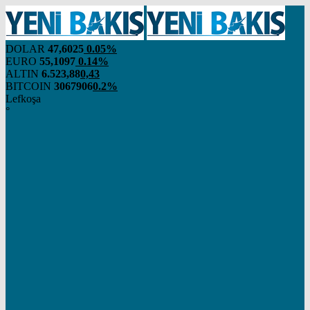
DOLAR
47,6025
0.05%
EURO
55,1097
0.14%
ALTIN
6.523,88
0,43
BITCOIN
3067906
0.2%
Lefkoşa
°