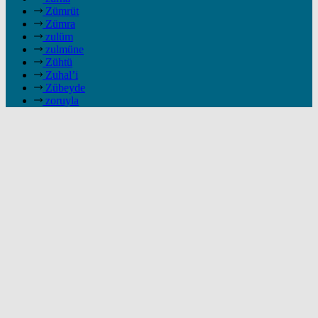
Zümrüt
Zümra
zulüm
zulmüne
Zühtü
Zuhal’i
Zübeyde
zoruyla