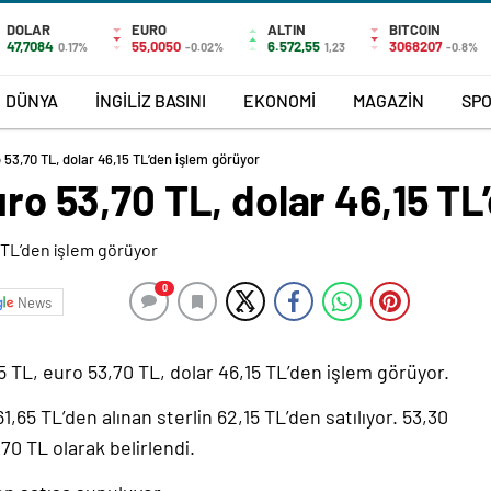
DOLAR
EURO
ALTIN
BITCOIN
47,7084
55,0050
6.572,55
3068207
0.17%
-0.02%
1,23
-0.8%
DÜNYA
İNGİLİZ BASINI
EKONOMİ
MAGAZİN
SP
o 53,70 TL, dolar 46,15 TL’den işlem görüyor
euro 53,70 TL, dolar 46,15 T
0
News
 TL, euro 53,70 TL, dolar 46,15 TL’den işlem görüyor.
1,65 TL’den alınan sterlin 62,15 TL’den satılıyor. 53,30
70 TL olarak belirlendi.