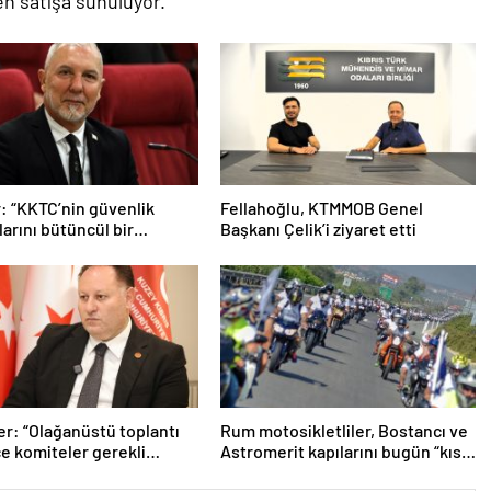
den satışa sunuluyor.
: “KKTC’nin güvenlik
Fellahoğlu, KTMMOB Genel
larını bütüncül bir
Başkanı Çelik’i ziyaret etti
mla yeniden
ndirmesi gerekiyor”
er: “Olağanüstü toplantı
Rum motosikletliler, Bostancı ve
ce komiteler gerekli
Astromerit kapılarını bugün “kısa
rı üretmeli”
süreliğine kapatacak”