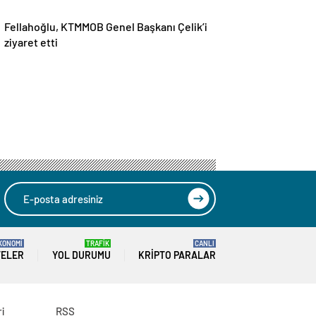
Fellahoğlu, KTMMOB Genel Başkanı Çelik’i
ziyaret etti
KONOMİ
TRAFİK
CANLI
TELER
YOL DURUMU
KRIPTO PARALAR
ri
RSS