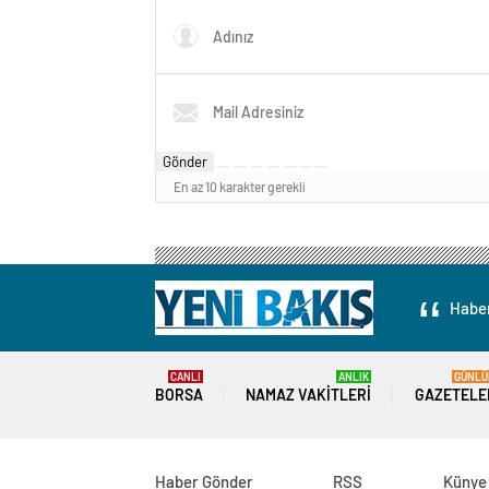
Gönder
En az 10 karakter gerekli
Haber
CANLI
ANLIK
GÜNLÜ
BORSA
NAMAZ VAKITLERI
GAZETELE
Haber Gönder
RSS
Künye