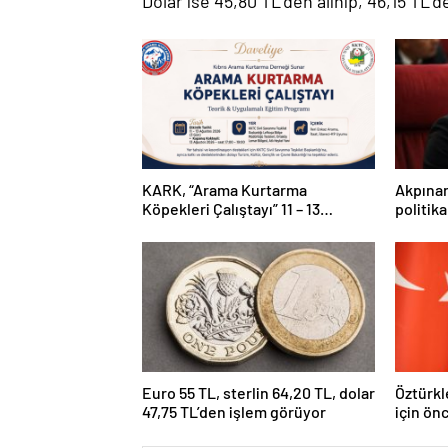
Dolar ise 45,80 TL’den alınıp, 46,15 TL’
KARK, “Arama Kurtarma
Akpınar
Köpekleri Çalıştayı” 11 – 13
politika
Ağustos arası yapılacak
yaklaşı
değerle
Euro 55 TL, sterlin 64,20 TL, dolar
Öztürkl
47,75 TL’den işlem görüyor
için ön
kararla