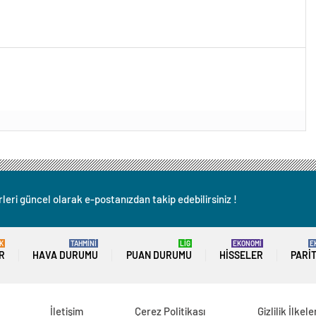
leri güncel olarak e-postanızdan takip edebilirsiniz !
K
TAHMİNİ
LİG
EKONOMİ
E
R
HAVA DURUMU
PUAN DURUMU
HISSELER
PARI
İletişim
Çerez Politikası
Gizlilik İlkele