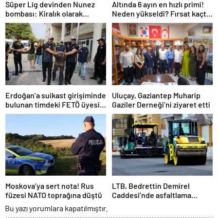
Süper Lig devinden Nunez
Altında 6 ayın en hızlı primi!
bombası: Kiralık olarak
Neden yükseldi? Fırsat kaçtı
geliyor!
mı? İşte yeni hedef
Erdoğan’a suikast girişiminde
Uluçay, Gaziantep Muharip
bulunan timdeki FETÖ üyesi
Gaziler Derneği’ni ziyaret etti
Karatepe tutuklandı
Moskova’ya sert nota! Rus
LTB, Bedrettin Demirel
füzesi NATO toprağına düştü
Caddesi’nde asfaltlama
çalışması yapılacağını
Bu yazı yorumlara kapatılmıştır.
duyurdu