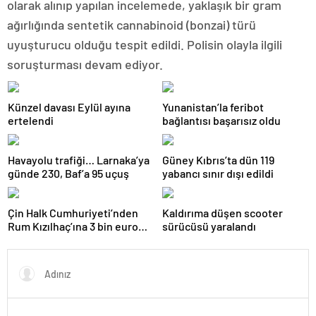
olarak alınıp yapılan incelemede, yaklaşık bir gram
ağırlığında sentetik cannabinoid (bonzai) türü
uyuşturucu olduğu tespit edildi. Polisin olayla ilgili
soruşturması devam ediyor.
Künzel davası Eylül ayına
Yunanistan’la feribot
ertelendi
bağlantısı başarısız oldu
Havayolu trafiği… Larnaka’ya
Güney Kıbrıs’ta dün 119
günde 230, Baf’a 95 uçuş
yabancı sınır dışı edildi
Çin Halk Cumhuriyeti’nden
Kaldırıma düşen scooter
Rum Kızılhaç’ına 3 bin euro
sürücüsü yaralandı
mali yardım