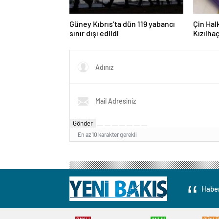
Güney Kıbrıs’ta dün 119 yabancı
Çin Ha
sınır dışı edildi
Kızılha
Gönder
En az 10 karakter gerekli
Haber