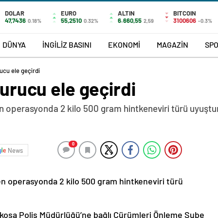
DOLAR
EURO
ALTIN
BITCOIN
47,7436
55,2510
6.660,55
3100606
0.18%
0.32%
2,59
-0.3%
DÜNYA
İNGİLİZ BASINI
EKONOMİ
MAGAZİN
SP
rucu ele geçirdi
turucu ele geçirdi
en operasyonda 2 kilo 500 gram hintkeneviri türü uyuştu
0
News
en operasyonda 2 kilo 500 gram hintkeneviri türü
fkoşa Polis Müdürlüğü’ne bağlı Cürümleri Önleme Şube