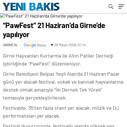
“PawFest” 21 Haziran’da Girne’de
yapılıyor
28 Mayıs 2026 12:14
ABONE OL
News
Girne Hayvanları Kurtarma ile Altın Patiler Derneği
işbirliğinde “PawFest” düzenleniyor.
Girne Belediyesi Belpaz Yeşil Alan’da
21 Haziran Pazar
günü
yer alacak festival, s
okak ve barınak hayvanlarına
destek olmak amacıyla “İki Dernek Tek Yürek”
temasıyla gerçekleştirilecek.
Festivalde, 35’ten fazla stant yer alacak, müzik ve DJ
performansları yer alacak.
Festival duyurusunda, festivalin alanda yüksek ses,