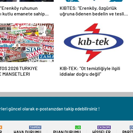
 “Erenköy ruhunun
KIBTES: “Erenköy, özgürlük
ğı kutlu emanete sahip
uğruna ödenen bedelin ve teslim
ız”
olmayan milli iradenin
sembolüdür”
TOS 2026 TURKIYE
KIB-TEK: “Ot temizliğiyle ilgili
E MANSETLERI
iddialar doğru değil”
leri güncel olarak e-postanızdan takip edebilirsiniz !
K
TAHMİNİ
LİG
EKONOMİ
E
R
HAVA DURUMU
PUAN DURUMU
HISSELER
PARI