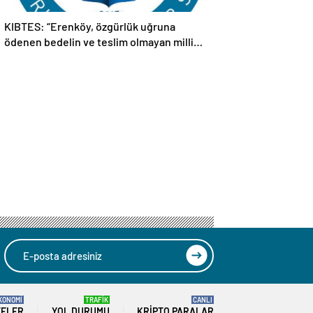
KIBTES: “Erenköy, özgürlük uğruna
ödenen bedelin ve teslim olmayan milli
iradenin sembolüdür”
KONOMİ
TRAFİK
CANLI
TELER
YOL DURUMU
KRIPTO PARALAR