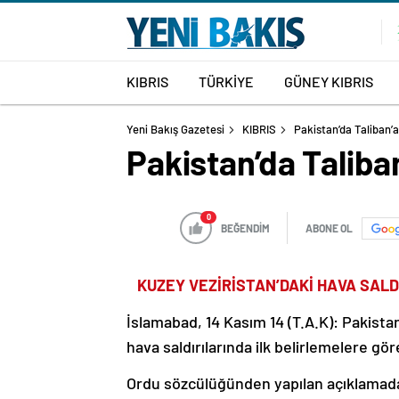
KIBRIS
TÜRKİYE
GÜNEY KIBRIS
Yeni Bakış Gazetesi
KIBRIS
Pakistan’da Taliban’
Pakistan’da Taliba
0
BEĞENDİM
ABONE OL
KUZEY VEZİRİSTAN’DAKİ HAVA SALD
İslamabad, 14 Kasım 14 (T.A.K): Pakista
hava saldırılarında ilk belirlemelere gör
Ordu sözcülüğünden yapılan açıklamada,