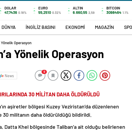
DOLAR
EURO
ALTIN
BITCOIN
47,7436
55,2510
6.660,55
3098464
0.18%
0.32%
2,59
1.1%
DÜNYA
İNGİLİZ BASINI
EKONOMİ
MAGAZİN
SP
a Yönelik Operasyon
n’a Yönelik Operasyon
0
News
IRILARINDA 30 MİLİTAN DAHA ÖLDÜRÜLDÜ
n’ın aşiretler bölgesi Kuzey Veziristan’da düzenlenen
e 30 militanın daha öldürüldüğü bildirildi.
 Datta Khel bölgesinde Taliban’a ait olduğu belirlenen