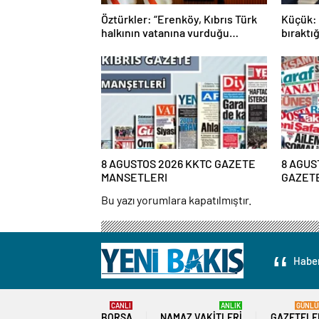
Öztürkler: “Erenköy, Kıbrıs Türk
Küçük:
halkının vatanına vurduğu
bıraktı
silinmez mührüdür”
çıkacağ
8 AGUSTOS 2026 KKTC GAZETE
8 AGUS
MANSETLERI
GAZET
Bu yazı yorumlara kapatılmıştır.
Haber
CANLI
ANLIK
GÜNLÜ
BORSA
NAMAZ VAKITLERI
GAZETELE